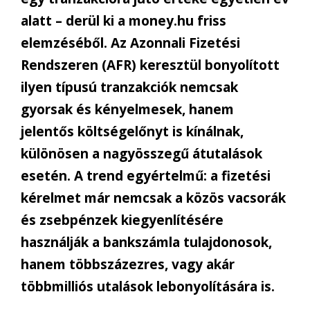
alatt – derül ki a money.hu friss
elemzéséből. Az Azonnali Fizetési
Rendszeren (AFR) keresztül bonyolított
ilyen típusú tranzakciók nemcsak
gyorsak és kényelmesek, hanem
jelentős költségelőnyt is kínálnak,
különösen a nagyösszegű átutalások
esetén. A trend egyértelmű: a fizetési
kérelmet már nemcsak a közös vacsorák
és zsebpénzek kiegyenlítésére
használják a bankszámla tulajdonosok,
hanem többszázezres, vagy akár
többmilliós utalások lebonyolítására is.