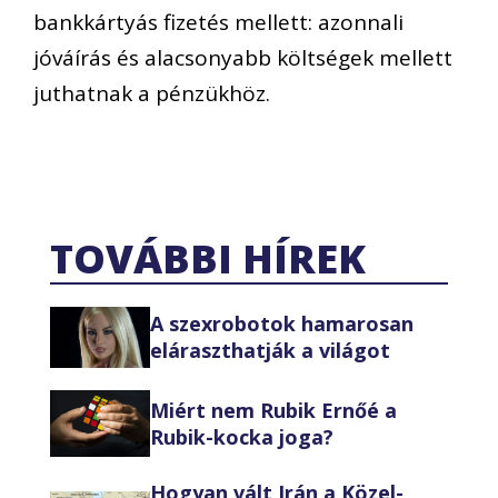
bankkártyás fizetés mellett: azonnali
jóváírás és alacsonyabb költségek mellett
juthatnak a pénzükhöz.
TOVÁBBI HÍREK
A szexrobotok hamarosan
eláraszthatják a világot
Miért nem Rubik Ernőé a
Rubik-kocka joga?
Hogyan vált Irán a Közel-