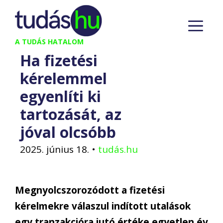
Kilépés
M
a
tartalomba
A TUDÁS HATALOM
Ha fizetési
kérelemmel
egyenlíti ki
tartozását, az
jóval olcsóbb
2025. június 18.
•
tudás.hu
Megnyolcszorozódott a fizetési
kérelmekre válaszul indított utalások
egy tranzakcióra jutó értéke egyetlen év