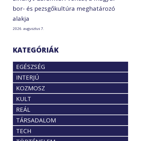
bor- és pezsgőkultúra meghatározó
alakja
2026. augusztus 7.
KATEGÓRIÁK
EGÉSZSÉG
INTERJÚ
KOZMOSZ
KULT
REÁL
TÁRSADALOM
TECH