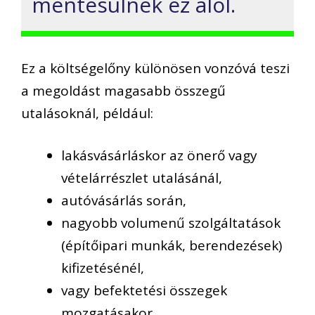
mentesülnek ez alól.
Ez a költségelőny különösen vonzóvá teszi
a megoldást magasabb összegű
utalásoknál, például:
lakásvásárláskor az önerő vagy
vételárrészlet utalásánál,
autóvásárlás során,
nagyobb volumenű szolgáltatások
(építőipari munkák, berendezések)
kifizetésénél,
vagy befektetési összegek
mozgatásakor.