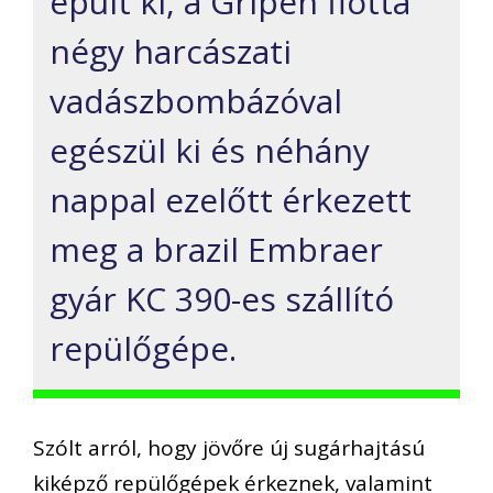
épült ki, a Gripen flotta
négy harcászati
vadászbombázóval
egészül ki és néhány
nappal ezelőtt érkezett
meg a brazil Embraer
gyár KC 390-es szállító
repülőgépe.
Szólt arról, hogy jövőre új sugárhajtású
kiképző repülőgépek érkeznek, valamint