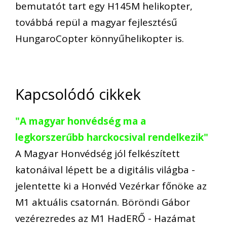
bemutatót tart egy H145M helikopter,
továbbá repül a magyar fejlesztésű
HungaroCopter könnyűhelikopter is.
Kapcsolódó cikkek
"A magyar honvédség ma a
legkorszerűbb harckocsival rendelkezik"
A Magyar Honvédség jól felkészített
katonáival lépett be a digitális világba -
jelentette ki a Honvéd Vezérkar főnöke az
M1 aktuális csatornán. Böröndi Gábor
vezérezredes az M1 HadERŐ - Hazámat