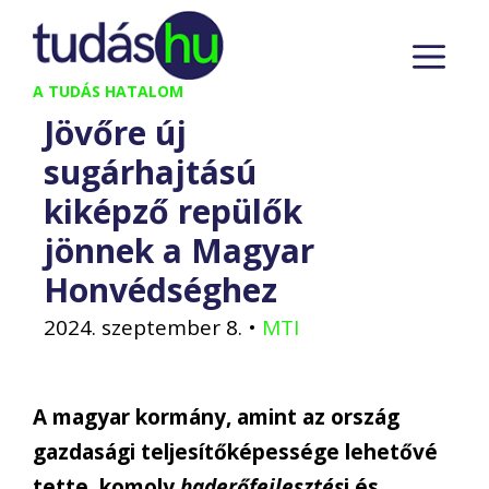
Kilépés
M
a
tartalomba
A TUDÁS HATALOM
Jövőre új
sugárhajtású
kiképző repülők
jönnek a Magyar
Honvédséghez
2024. szeptember 8.
•
MTI
A magyar kormány, amint az ország
gazdasági teljesítőképessége lehetővé
tette, komoly
haderőfejlesztés
i és