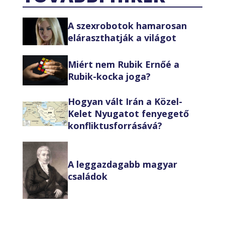
A szexrobotok hamarosan
eláraszthatják a világot
Miért nem Rubik Ernőé a
Rubik-kocka joga?
Hogyan vált Irán a Közel-
Kelet Nyugatot fenyegető
konfliktusforrásává?
A leggazdagabb magyar
családok