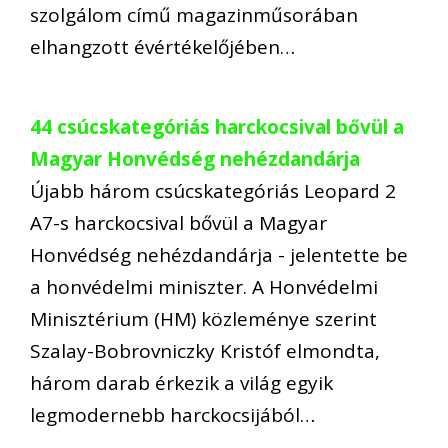
szolgálom című magazinműsorában
elhangzott évértékelőjében…
44 csúcskategóriás harckocsival bővül a
Magyar Honvédség nehézdandárja
Újabb három csúcskategóriás Leopard 2
A7-s harckocsival bővül a Magyar
Honvédség nehézdandárja - jelentette be
a honvédelmi miniszter. A Honvédelmi
Minisztérium (HM) közleménye szerint
Szalay-Bobrovniczky Kristóf elmondta,
három darab érkezik a világ egyik
legmodernebb harckocsijából…