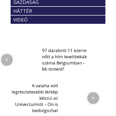
GAZDASÁG
HÁTTÉR
VIDEÓ
97 darabról 11 ezerre
nőtt a hím levelibékák
száma Belgiumban –
Mi történt?
A valaha volt
legrészletesebb térkép
készül az
Univerzumról – Ön is
bedolgozhat