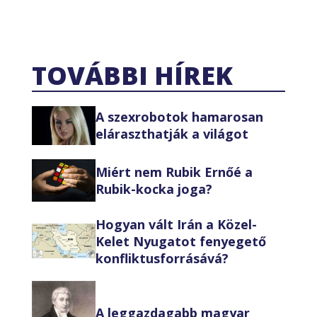
TOVÁBBI HÍREK
A szexrobotok hamarosan
eláraszthatják a világot
Miért nem Rubik Ernőé a
Rubik-kocka joga?
Hogyan vált Irán a Közel-
Kelet Nyugatot fenyegető
konfliktusforrásává?
A leggazdagabb magyar