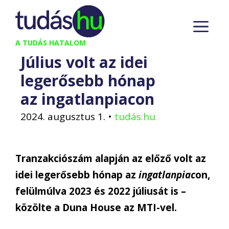
Kilépés
M
a
tartalomba
A TUDÁS HATALOM
Július volt az idei
legerősebb hónap
az ingatlanpiacon
2024. augusztus 1.
•
tudás.hu
Tranzakciószám alapján az előző volt az
idei legerősebb hónap az
ingatlanpiac
on,
felülmúlva 2023 és 2022 júliusát is –
közölte a Duna House az MTI-vel.