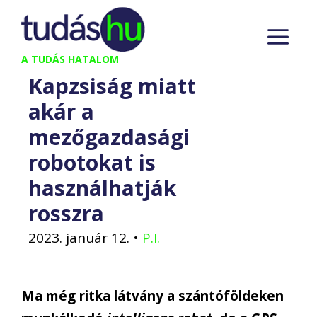
Kilépés
M
a
tartalomba
A TUDÁS HATALOM
Kapzsiság miatt
akár a
mezőgazdasági
robotokat is
használhatják
rosszra
2023. január 12.
•
P.I.
Ma még ritka látvány a szántóföldeken