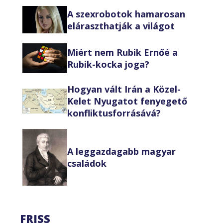
A szexrobotok hamarosan
eláraszthatják a világot
Miért nem Rubik Ernőé a
Rubik-kocka joga?
Hogyan vált Irán a Közel-
Kelet Nyugatot fenyegető
konfliktusforrásává?
A leggazdagabb magyar
családok
FRISS