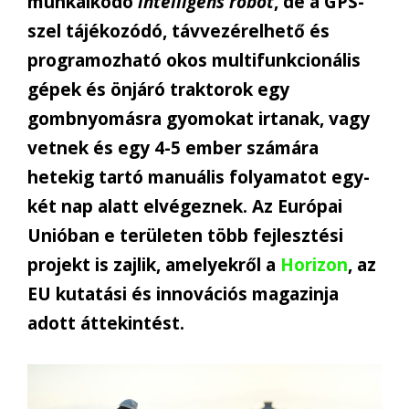
munkálkodó
intelligens robot
, de a GPS-
szel tájékozódó, távvezérelhető és
programozható okos multifunkcionális
gépek és önjáró traktorok egy
gombnyomásra gyomokat irtanak, vagy
vetnek és egy 4-5 ember számára
hetekig tartó manuális folyamatot egy-
két nap alatt elvégeznek. Az Európai
Unióban e területen több fejlesztési
projekt is zajlik, amelyekről a
Horizon
, az
EU kutatási és innovációs magazinja
adott áttekintést.