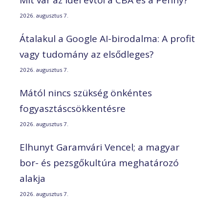
Mit vár az idei évtől a CBA és a Penny?
2026. augusztus 7.
Átalakul a Google AI-birodalma: A profit
vagy tudomány az elsődleges?
2026. augusztus 7.
Mától nincs szükség önkéntes
fogyasztáscsökkentésre
2026. augusztus 7.
Elhunyt Garamvári Vencel; a magyar
bor- és pezsgőkultúra meghatározó
alakja
2026. augusztus 7.