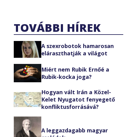
TOVÁBBI HÍREK
A szexrobotok hamarosan
eláraszthatják a világot
Miért nem Rubik Ernőé a
Rubik-kocka joga?
Hogyan vált Irán a Közel-
Kelet Nyugatot fenyegető
konfliktusforrásává?
A leggazdagabb magyar