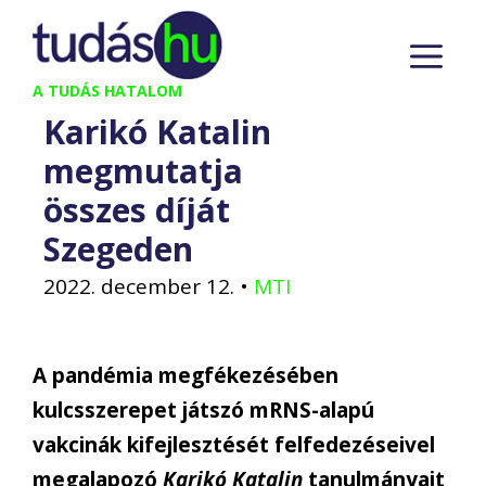
Kilépés
M
a
tartalomba
A TUDÁS HATALOM
Karikó Katalin
megmutatja
összes díját
Szegeden
2022. december 12.
•
MTI
A pandémia megfékezésében
kulcsszerepet játszó mRNS-alapú
vakcinák kifejlesztését felfedezéseivel
megalapozó
Karikó Katalin
tanulmányait