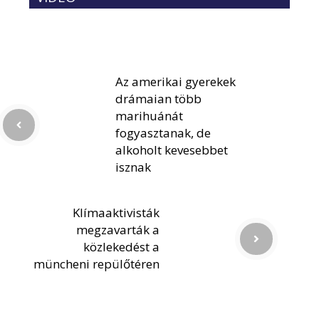
Az amerikai gyerekek
drámaian több
marihuánát
fogyasztanak, de
alkoholt kevesebbet
isznak
Klímaaktivisták
megzavarták a
közlekedést a
müncheni repülőtéren