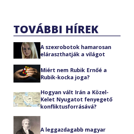
TOVÁBBI HÍREK
A szexrobotok hamarosan
eláraszthatják a világot
Miért nem Rubik Ernőé a
Rubik-kocka joga?
Hogyan vált Irán a Közel-
Kelet Nyugatot fenyegető
konfliktusforrásává?
A leggazdagabb magyar