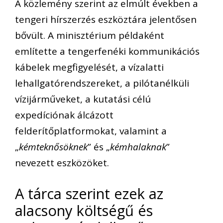
A közlemény szerint az elmúlt években a
tengeri hírszerzés eszköztára jelentősen
bővült. A minisztérium példaként
említette a tengerfenéki kommunikációs
kábelek megfigyelését, a vízalatti
lehallgatórendszereket, a pilótanélküli
vízijárműveket, a kutatási célú
expedíciónak álcázott
felderítőplatformokat, valamint a
„
kémteknősöknek
” és „
kémhalaknak
”
nevezett eszközöket.
A tárca szerint ezek az
alacsony költségű és