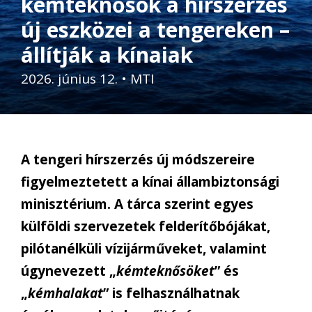
kémteknősök a hírszerzés
új eszközei a tengereken –
állítják a kínaiak
2026. június 12.
•
MTI
A tengeri hírszerzés új módszereire
figyelmeztetett a kínai állambiztonsági
minisztérium. A tárca szerint egyes
külföldi szervezetek felderítőbójákat,
pilótanélküli vízijárműveket, valamint
úgynevezett „
kémteknősöket
” és
„
kémhalakat
” is felhasználhatnak