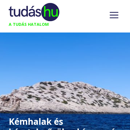
Kilépés
M
a
tartalomba
A TUDÁS HATALOM
Kémhalak és