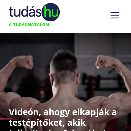
Kilépés
M
a
tartalomba
A TUDÁS HATALOM
Videón, ahogy elkapják a
testépítőket, akik