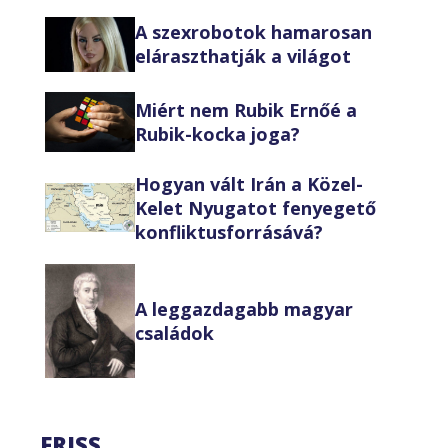
A szexrobotok hamarosan
eláraszthatják a világot
Miért nem Rubik Ernőé a
Rubik-kocka joga?
Hogyan vált Irán a Közel-
Kelet Nyugatot fenyegető
konfliktusforrásává?
A leggazdagabb magyar
családok
FRISS