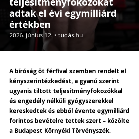
teljesítményfokozókat
adtak el évi egymilliárd
értékben
2026. június 12.
•
tudás.hu
A bíróság öt férfival szemben rendelt el
kényszerintézkedést, a gyanú szerint
ugyanis tiltott teljesítményfokozókkal
és engedély nélküli gyógyszerekkel
kereskedtek és ebből évente egymilliárd
forintos bevételre tettek szert – közölte
a Budapest Környéki Törvényszék.