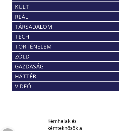
KULT
REÁL
TÁRSADALOM
TECH
TÖRTÉNELEM
ZÖLD
GAZDASÁG
HÁTTÉR
VIDEÓ
Kémhalak és
kémteknősök a