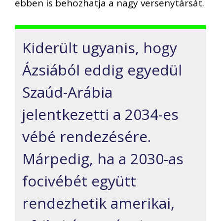
ebben is behozhatja a nagy versenytársát.
Kiderült ugyanis, hogy
Ázsiából
eddig
egyedül
Szaúd-Arábia
jelentkezett
i
a 2034-es
vébé rendezésére.
Márpedig, ha a 2030-as
focivébét együtt
rendezhetik amerikai,