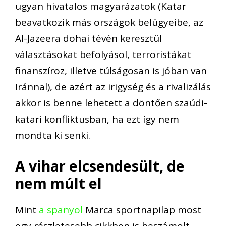
ugyan
hivatalos magyarázatok (
Katar
beavatkozik más országok belügyeibe, az
Al-Jazeera
dohai
tévén keresztül
választásokat befolyásol
, terroristákat
finanszíroz, illetve túlságosan is
jóban van
Iránnal
), de azért az irigység és a rivalizálás
akkor is benne lehetett a döntően szaúdi-
katari konfliktusban
, ha ezt így nem
mondta ki senki
.
A vihar elcsendesült, de
nem múlt el
Mint
a spanyol
Marca
sportnapilap
most