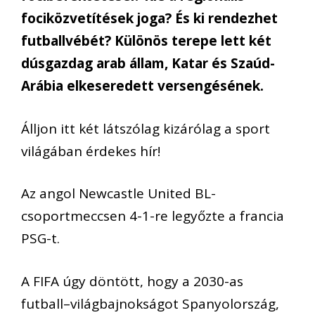
fociközvetítések joga? És ki rendezhet
futballvébét? Különös terepe lett két
dúsgazdag arab állam, Katar és Szaúd-
Arábia elkeseredett versengésének.
Álljon itt két látszólag kizáróla
g a sport
világában érdekes hír!
Az angol Newcastle United
BL-
csoportmeccsen
4-1-re legyőzte a francia
PSG-t
.
A FIFA úgy döntött, hogy a 2030-as
futball
–
világbajnokságot Spanyolország,