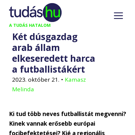
Kilépés
M
a
tartalomba
A TUDÁS HATALOM
Két dúsgazdag
arab állam
elkeseredett harca
a futballistákért
2023. október 21.
•
Kamasz
Melinda
Ki tud több neves futballistát megvenni?
Kinek vannak erősebb európai
focibefektetései? Kié a regionális