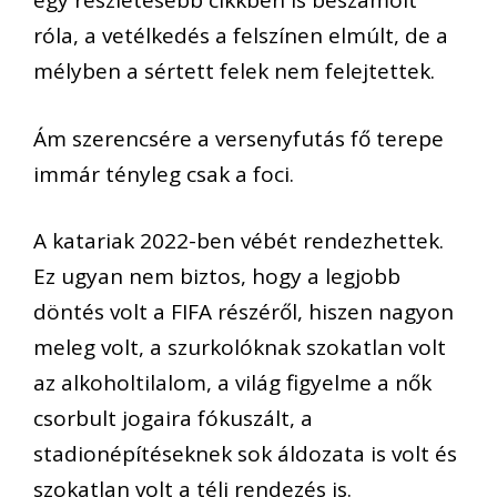
egy részletesebb cikkben is beszámolt
róla, a vetélkedés a felszínen elmúlt, de a
mélyben a sértett felek nem felejtettek.
Ám szerencsére a versenyfutás fő terepe
immár
tényleg csak
a foci.
A katariak 2022-ben vébét rendezhettek.
Ez ugyan nem biztos, hogy a legjobb
döntés volt
a FIFA részéről
, hiszen
nagyon
meleg volt,
a szurkolóknak szokatlan volt
az
alkoholtilalom,
a világ figyelme
a nők
csorbult jogai
ra fókuszált, a
stadionépítéseknek sok áldozata is volt
és
szokatlan
volt a téli rendezés is
.