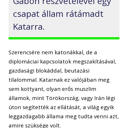
Gabon
részvételével egy
csapat állam
rátámadt
Katarra.
S
zerencsére nem katonákkal, de a
diplomáciai kapcsolatok megszakításával,
gazdasági
blokáddal, beutazási
tilalommal. Katarnak ez
valójában
meg
sem kottyant, olyan erős muszlim
államok, mint Törökország, vagy Irán
légi
úton
segítették az ellátását
, a világ egyik
leggazdagabb állama meg tudta venni azt,
amire szüksége volt
.