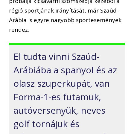
próbálja kicsavarni szomszédja
kezéből a
régió sportjának
irányítását, már Szaúd-
Arábia is egyre
nag
yobb sportesemények
rendez.
El tudta vinni Szaúd-
Arábiába a
spanyol és az
olasz szuperkupá
t, van
Forma-1-es futam
uk,
autóversenyük
,
neves
golf
tornájuk és