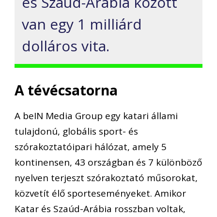
és Szaúd-Arábia között
van egy 1 milliárd
dolláros vita.
A tévécsatorna
A
beIN
Media Group
egy katari állami
tulajdonú, globális sport- és
szórakoztatóipari hálózat, amely 5
kontinensen, 43 országban és 7 különböző
nyelven terjeszt szórakoztató műsorokat,
közvetít
élő sporteseményeket
.
Amikor
Katar és Szaúd-Arábia rosszban voltak,