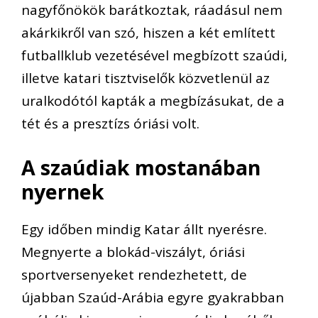
nagyfőnökök barátkoztak, ráadásul nem
akárkikről van szó, hiszen a
két említett
futbal
lklub vezetésével megbízott szaú
di,
illetve katari tisztviselő
k
közvetlenül az
uralkodótól kapták a megbízásuka
t
, de a
tét és a presztízs óriási volt.
A szaúdiak mostanában
nyernek
Egy időben mindig Katar állt nyerésre.
Megnyerte a blokád-viszályt, óriási
sportversenyeket rendezhetett, de
újabban
Szaúd-Arábia egyre
gyakrabban