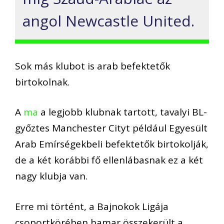
angol
Newcastle United.
Sok más klubot is arab befektetők
birtokolnak.
A
ma
a
legjobb
klub
nak tartott
, tavalyi
BL-
győztes
Manchester Cityt például Egyesült
Arab Emírségekbeli befektetők birtokolják,
de a két korábbi fő ellenlábasnak ez a két
nagy klubja van.
Erre mi történt, a Bajnokok Ligája
csoportkörében
hamar
összekerült a