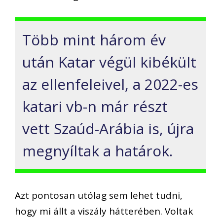
Több mint h
árom
év
után Katar végül kibékült
az ellenfeleivel, a 2022-es
katari vb-n már részt
vett Szaúd-Arábia is,
újra
megnyíltak a határok.
Azt pontosan
utólag s
em lehet tudni,
hogy mi állt a viszály hátterében. Voltak