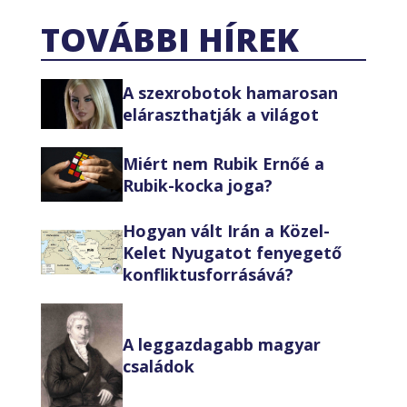
TOVÁBBI HÍREK
A szexrobotok hamarosan
eláraszthatják a világot
Miért nem Rubik Ernőé a
Rubik-kocka joga?
Hogyan vált Irán a Közel-
Kelet Nyugatot fenyegető
konfliktusforrásává?
A leggazdagabb magyar
családok