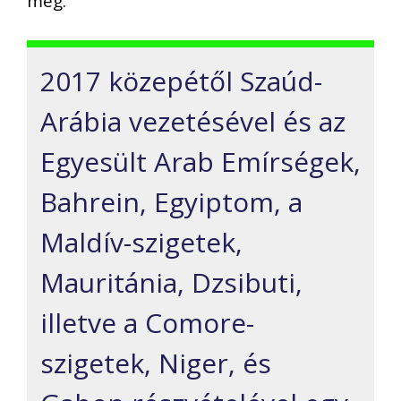
meg.
2017 közepétől
Szaú
d-
Arábia vezetésével és az
Egyesült Arab Emírségek,
Bahrein, Egyiptom, a
Maldív-szigetek,
Mauritánia, Dzsibuti,
illetve
a Comore-
szigetek, Niger,
és