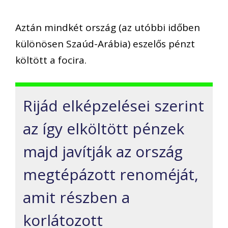
Aztán mindkét ország (az utóbbi időben
különösen Szaúd-Arábia) eszelős pénzt
költött a focira.
Rijád elképzelései szerint
az így elköltött pénzek
majd javítják az ország
megté
pázott renoméját,
amit részben a
korlátozott