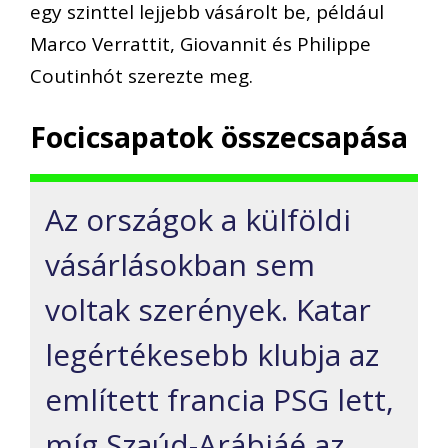
egy szinttel lejjebb vásárolt be, például
Marco
Verrattit
, Giovannit és Philippe
Coutinhót
szerezte meg.
Focicsapatok összecsapása
A
z országok a
külföldi
vásárlásokban sem
voltak szerények. Katar
legértékesebb klubja a
z
említett francia
PSG
lett
,
míg
Szaúd-Arábiáé az