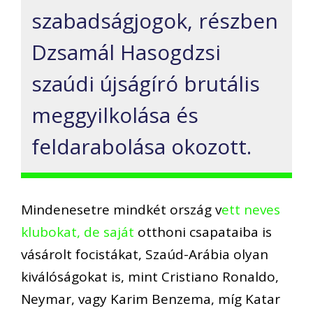
szabadságjogok, részben
Dzsamál
Hasogdzsi
szaúdi újságíró brutális
meggyilkolása és
feldarabolása okozott
.
Mindenesetre mindkét ország v
ett neves
klubokat, de saját
otthoni
csapataiba is
vásárolt focistákat, Szaúd-Arábia
olyan
kiváló
ságokat is,
mint
Cristiano
Ronaldo,
Neymar
, vagy
Karim
Benzema
, míg Katar