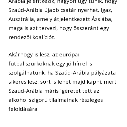
Arábia jelentkezik
, nagyon úgy tűnik, hogy
Szaúd-Arábia újabb csatár nyerhet.
Igaz,
Ausztrália, amely átjelentkezett Ázsiába,
maga is azt tervezi, hogy összeránt egy
rendezői koalíciót.
Akár
hogy
is lesz,
az európai
futballszur
koknak egy jó hírrel is
szolgálhat
unk,
ha Szaúd-Arábia
pályázata
sikeres lesz
, sört is lehet majd kapni, mert
Szaúd-Arábia
máris
ígéretet tett az
alkohol szigorú tilalmainak részleges
feloldására.