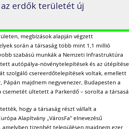
 az erdők területét új
erületen, megbízások alapján végzett
elyek során a társaság több mint 1,1 millió
gyobb szabású munkák a Nemzeti Infrastruktúra
etett autópálya-növénytelepítések és az útépítés
át szolgáló csereerdőtelepítések voltak, emellett
, Pápán majdnem negyvenezer, Budapesten a
csemetét ültetett a Parkerdő – sorolta a társasá
ették, hogy a társaság részt vállalt a
Európa Alapítvány „VárosFa” elnevezésű
n, amelyben tizenhét településen majdnem ezer