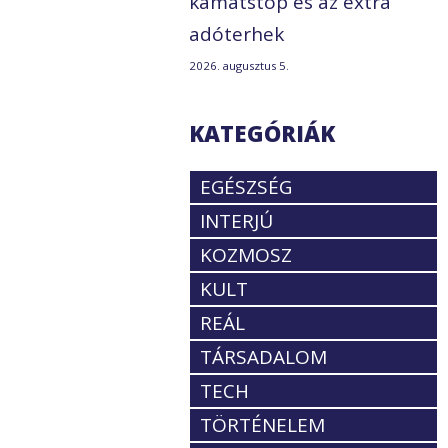
kamatstop és az extra
adóterhek
2026. augusztus 5.
KATEGÓRIÁK
EGÉSZSÉG
INTERJÚ
KOZMOSZ
KULT
REÁL
TÁRSADALOM
TECH
TÖRTÉNELEM