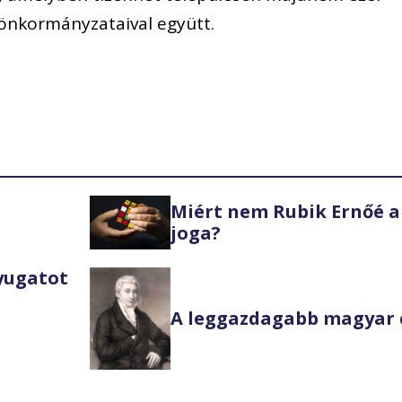
k önkormányzataival együtt.
Miért nem Rubik Ernőé a
joga?
Nyugatot
A leggazdagabb magyar 