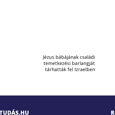
Jézus bábájának családi
temetkezési barlangját
tárhatták fel Izraelben
TUDÁS.HU
R