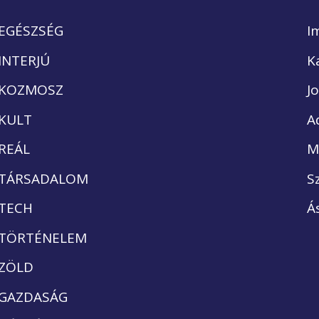
EGÉSZSÉG
I
INTERJÚ
K
KOZMOSZ
J
KULT
A
REÁL
M
TÁRSADALOM
S
TECH
Á
TÖRTÉNELEM
ZÖLD
GAZDASÁG