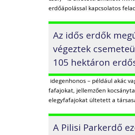
erdőápolással kapcsolatos fela
Az idős erdők meg
végeztek csemeteül
105 hektáron erdősz
idegenhonos – például akác va
fafajokat, jellemzően kocsányta
elegyfafajokat ültetett a társas
A Pilisi Parkerdő e