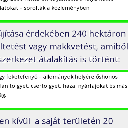
datokat – sorolták a közleményben.
újítása érdekében 240 hektáron
tetést vagy makkvetést, amibő
erkezet-átalakítás is történt:
gy feketefenyő – állományok helyére őshonos
lan tölgyet, csertölgyet, hazai nyárfajokat és más
ág.
zen kívül a saját területén 20