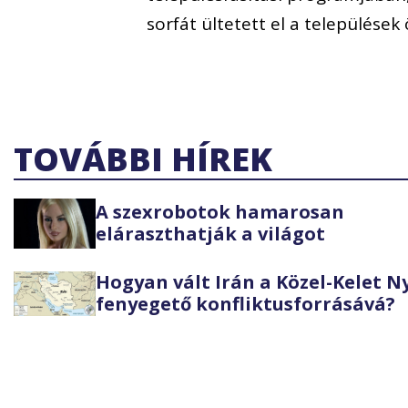
sorfát ültetett el a települése
TOVÁBBI HÍREK
A szexrobotok hamarosan
eláraszthatják a világot
Hogyan vált Irán a Közel-Kelet 
fenyegető konfliktusforrásává?