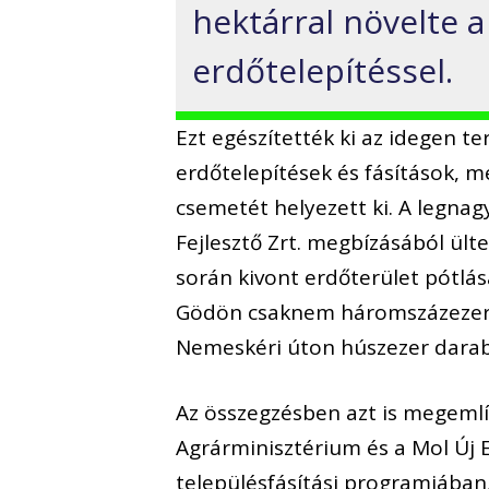
hektárral növelte a
erdőtelepítéssel.
Ezt egészítették ki az idegen t
erdőtelepítések és fásítások, m
csemetét helyezett ki. A legna
Fejlesztő Zrt. megbízásából ült
során kivont erdőterület pótlás
Gödön csaknem háromszázezer
Nemeskéri úton húszezer darab 
Az összegzésben azt is megemlít
Agrárminisztérium és a Mol Új 
településfásítási programjába