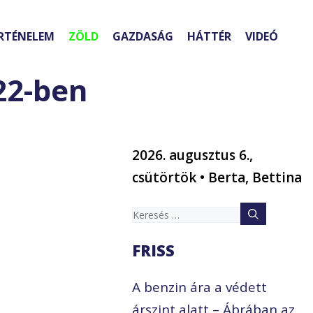
RTÉNELEM
ZÖLD
GAZDASÁG
HÁTTÉR
VIDEÓ
022-ben
2026. augusztus 6.,
csütörtök • Berta, Bettina
Keresés:
FRISS
b
A benzin ára a védett
árszint alatt – Ábrában az