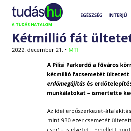
Kilépés
a
EGÉSZSÉG
INTERJÚ
tartalomba
A TUDÁS HATALOM
Kétmillió fát ültete
2022. december 21.
•
MTI
A Pilisi Parkerdő a főváros kö
kétmillió facsemetét ültetett
erdőmegújítás
és erdőtelepíté
munkálatokat – ismertette ke
Az idei erdőszerkezet-átalakítá
mint 930 ezer csemetét ültetet
cser) – is elvetett. Emellett mi