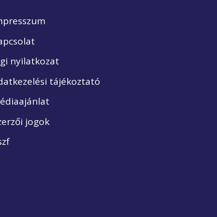
mpresszum
apcsolat
ogi nyilatkozat
datkezelési tájékoztató
édiaajánlat
zerzői jogok
szf