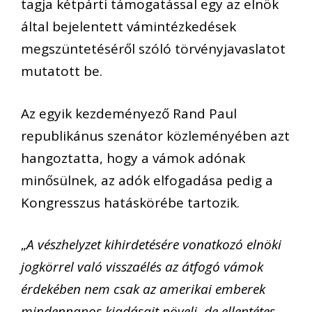
tagja kétpárti támogatással egy az elnök
által bejelentett vámintézkedések
megszüntetéséről szóló törvényjavaslatot
mutatott be.
Az egyik kezdeményező Rand Paul
republikánus szenátor közleményében azt
hangoztatta, hogy a vámok adónak
minősülnek, az adók elfogadása pedig a
Kongresszus hatáskörébe tartozik.
„
A vészhelyzet kihirdetésére vonatkozó elnöki
jogkörrel való visszaélés az átfogó vámok
érdekében nem csak az amerikai emberek
mindennapos kiadásait növeli, de ellentétes