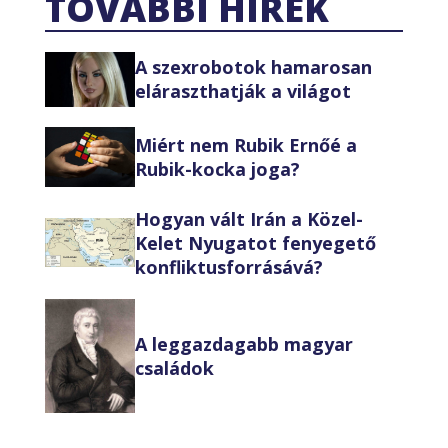
TOVÁBBI HÍREK
A szexrobotok hamarosan
eláraszthatják a világot
Miért nem Rubik Ernőé a
Rubik-kocka joga?
Hogyan vált Irán a Közel-
Kelet Nyugatot fenyegető
konfliktusforrásává?
A leggazdagabb magyar
családok