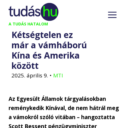
Kilépés
M
a
tartalomba
A TUDÁS HATALOM
Kétségtelen ez
már a vámháború
Kína és Amerika
között
2025. április 9.
•
MTI
Az Egyesült Államok tárgyalásokban
reménykedik Kínával, de nem hátrál meg
a vámokról szóló vitában – hangoztatta
Scott Bessent pénzügyminiszter