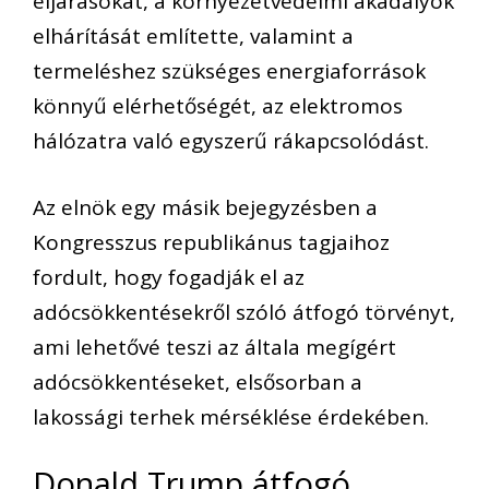
eljárásokat, a környezetvédelmi akadályok
elhárítását említette, valamint a
termeléshez szükséges energiaforrások
könnyű elérhetőségét, az elektromos
hálózatra való egyszerű rákapcsolódást.
Az elnök egy másik bejegyzésben a
Kongresszus republikánus tagjaihoz
fordult, hogy fogadják el az
adócsökkentésekről szóló átfogó törvényt,
ami lehetővé teszi az általa megígért
adócsökkentéseket, elsősorban a
lakossági terhek mérséklése érdekében.
Donald Trump átfogó