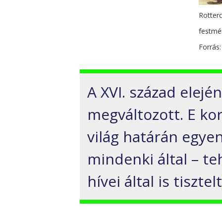
Rotter
festmé
Forrás:
A XVI. század elej
megváltozott. E kor
világ határán egy
mindenki által – t
hívei által is tiszt