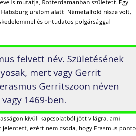
eve is mutatja, Rotterdamanban született. Egy
 Habsburg uralom alatti Németalföld része volt,
skedelemmel és öntudatos polgársággal
us felvett név. Születésének
yosak, mert vagy Gerrit
Herasmus Gerritszoon néven
, vagy 1469-ben.
sságon kívüli kapcsolatból jött világra, ami
 jelentett, ezért nem csoda, hogy Erasmus ponto