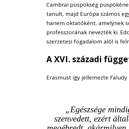
Cambrai püspökség püspökének t
tanult, majd Európa számos eg
hanem oktatóként, amelynek so
professzorának nevezték ki. Edd
szerzetesi fogadalom alól is fe
A XVI. századi függe
Erasmust így jellemezte Faludy G
„Egészsége mindig
szenvedett, ezért álta
megébredt, akármilyen r