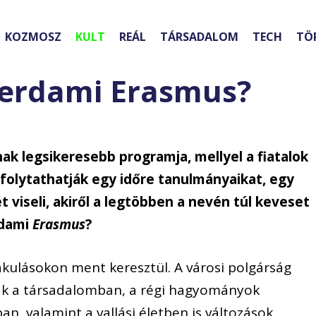
KOZMOSZ
KULT
REÁL
TÁRSADALOM
TECH
TÖ
tterdami Erasmus?
ak legsikeresebb programja, mellyel a fiatalok
olytathatják egy időre tanulmányaikat, egy
 viseli, akiről a legtöbben a nevén túl keveset
rdami
Erasmus
?
akulásokon ment keresztül. A városi polgárság
ak a társadalomban, a régi hagyományok
, valamint a vallási életben is változások