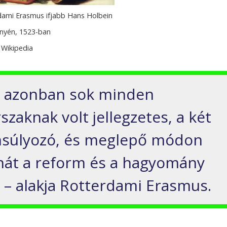
dami Erasmus ifjabb Hans Holbein
nyén, 1523-ban
 Wikipedia
én azonban sok minden
szaknak volt jellegzetes, a két
ensúlyozó, és meglepő módon
ehát a reform és a hagyomány
elt – alakja Rotterdami Erasmus.