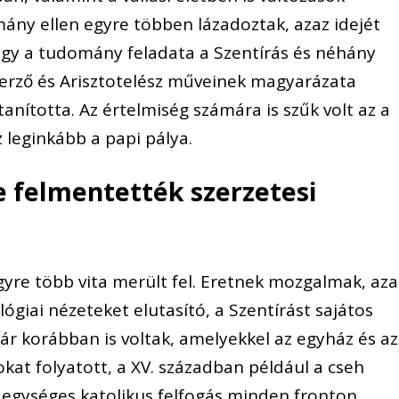
mány ellen egyre többen lázadoztak, azaz idejét
ogy a tudomány feladata a Szentírás és néhány
zerző és Arisztotelész műveinek magyarázata
tanította. Az értelmiség számára is szűk volt az a
 leginkább a papi pálya.
e felmentették szerzetesi
gyre több vita merült fel. Eretnek mozgalmak, aza
giai nézeteket elutasító, a Szentírást sajátos
 korábban is voltak, amelyekkel az egyház és az
kat folyatott, a XV. században például a cseh
z egységes katolikus felfogás minden fronton