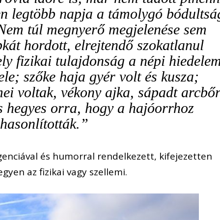
 legtöbb napja a támolygó bódultsá
. Nem túl megnyerő megjelenése sem
pkát hordott, elrejtendő szokatlanul
y fizikai tulajdonság a népi hiedele
ele; szőke haja gyér volt és kusza;
ei voltak, vékony ajka, sápadt arcbő
s hegyes orra, hogy a hajóorrhoz
hasonlították.”
genciával és humorral rendelkezett, kifejezetten
gyen az fizikai vagy szellemi.