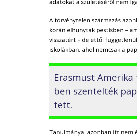
adatokat a születéséről nem iga
A törvénytelen származás azonb
korán elhunytak pestisben – ame
visszatért – de ettől függetlenü
iskolákban, ahol nemcsak a papi,
Erasmust Amerika 
ben szentelték pap
tett.
Tanulmányai azonban itt nem ér