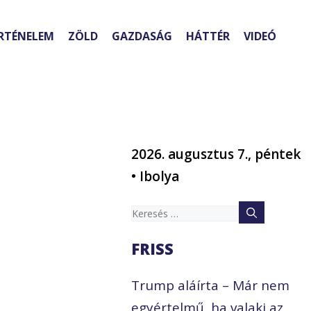
RTÉNELEM
ZÖLD
GAZDASÁG
HÁTTÉR
VIDEÓ
2026. augusztus 7., péntek
• Ibolya
Keresés:
FRISS
Trump aláírta – Már nem
egyértelmű, ha valaki az