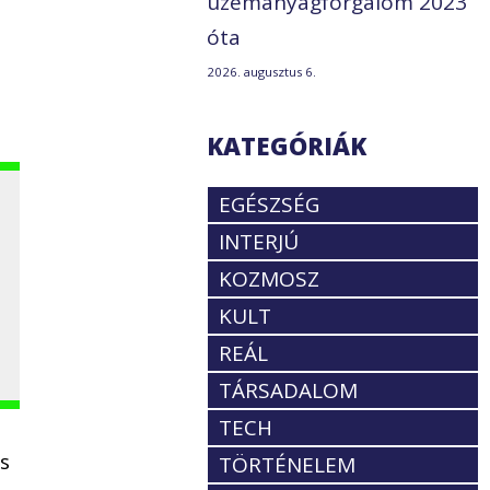
üzemanyagforgalom 2023
óta
2026. augusztus 6.
KATEGÓRIÁK
EGÉSZSÉG
INTERJÚ
KOZMOSZ
KULT
REÁL
TÁRSADALOM
TECH
s
TÖRTÉNELEM