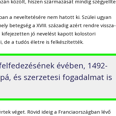
zán közölt, hiszen származását mindig szégyellte
an a neveltetésére nem hatott ki. Szülei ugyan
ly betegség a XVIII. századig azért rendre vissza-
l kifejezetten jó nevelést kapott kolostori
 de a tudós életre is felkészítették.
felfedezésének évében, 1492-
pá, és szerzetesi fogadalmat is
tek véget. Rövid ideig a Franciaországban lévő