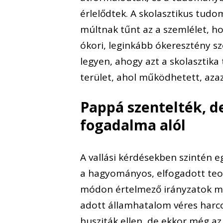
érlelődtek. A skolasztikus tudo
múltnak tűnt az a szemlélet, h
ókori, leginkább ókeresztény s
legyen, ahogy azt a skolasztika 
terület, ahol működhetett, azaz
Pappá szentelték, d
fogadalma alól
A vallási kérdésekben szintén e
a hagyományos, elfogadott teoló
módon értelmező irányzatok már
adott államhatalom véres harco
husziták ellen, de ekkor még a