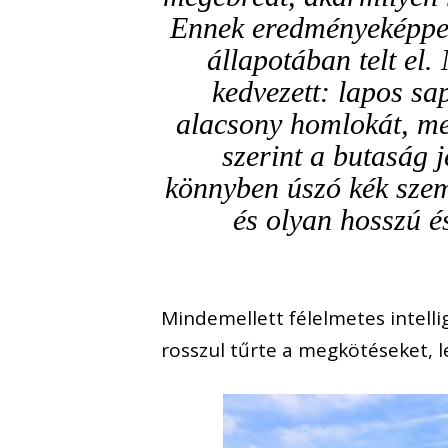
Ennek eredményeképpen
állapotában telt el
kedvezett: lapos sa
alacsony homlokát, mel
szerint a butaság j
könnyben úszó kék szem
és olyan hosszú é
Mindemellett félelmetes intelli
rosszul tűrte a megkötéseket, le