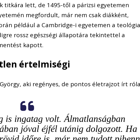
itkára lett, de 1495-től a párizsi egyetemen
yetemén megfordult, már nem csak diákként,
rán például a Cambridge-i egyetemen a teológi
igre rossz egészségi állapotára tekintettel a
lmentést kapott.
tlen értelmiségi
yörgy, aki regényes, de pontos életrajzot írt róla
 is ingatag volt. Álmatlanságban
lában jóval éjfél utánig dolgozott. Ha
övid időre is, már nem tudott pihenn