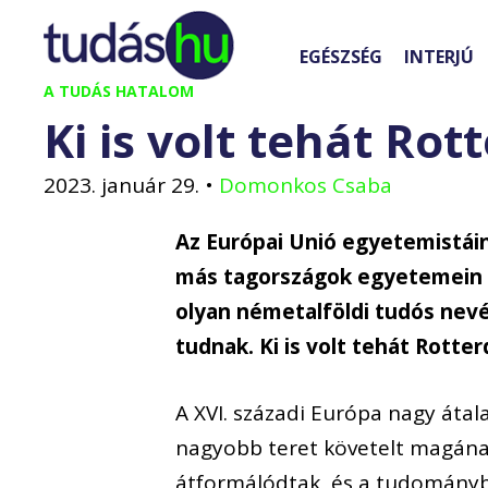
Kilépés
a
EGÉSZSÉG
INTERJÚ
tartalomba
A TUDÁS HATALOM
Ki is volt tehát Ro
2023. január 29.
•
Domonkos Csaba
Az Európai Unió egyetemistáin
más tagországok egyetemein f
olyan németalföldi tudós nevét
tudnak. Ki is volt tehát Rotte
A XVI. századi Európa nagy átal
nagyobb teret követelt magán
átformálódtak, és a tudományban