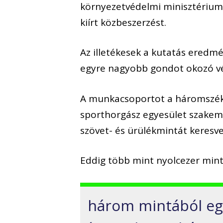
környezetvédelmi minisztérium
kiírt közbeszerzést.
Az illetékesek a kutatás eredmé
egyre nagyobb gondot okozó v
A munkacsoportot a háromszéki
sporthorgász egyesület szakemb
szövet- és ürülékmintát keresve
Eddig több mint nyolcezer mintá
három mintából egy