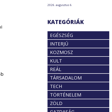
2026. augusztus 6.
KATEGÓRIÁK
i
EGÉSZSÉG
INTERJÚ
KOZMOSZ
KULT
REÁL
bb
TÁRSADALOM
TECH
TÖRTÉNELEM
ZÖLD
GAZDASÁG