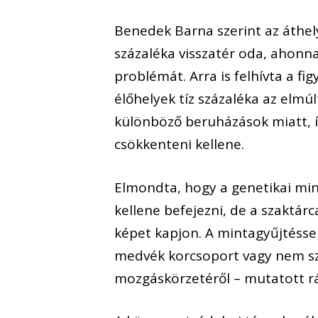
Benedek Barna szerint az áthel
százaléka visszatér oda, ahonna
problémát. Arra is felhívta a 
élőhelyek tíz százaléka az elmú
különböző beruházások miatt, í
csökkenteni kellene.
Elmondta, hogy a genetikai min
kellene befejezni, de a szaktá
képet kapjon. A mintagyűjtéss
medvék korcsoport vagy nem sze
mozgáskörzetéről – mutatott r