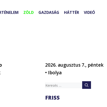
RTÉNELEM
ZÖLD
GAZDASÁG
HÁTTÉR
VIDEÓ
b
2026. augusztus 7., péntek
k
• Ibolya
Keresés:
FRISS