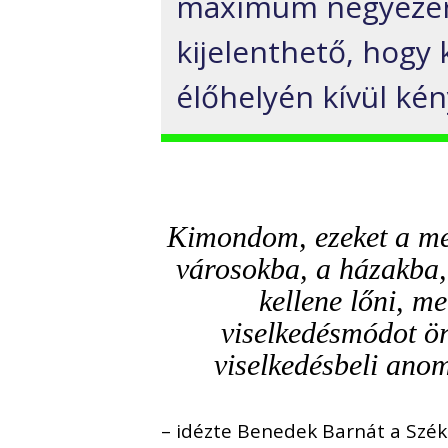
maximum négyezer 
kijelenthető, hogy 
élőhelyén kívül kén
Kimondom, ezeket a me
városokba, a házakba, 
kellene lőni, m
viselkedésmódot ör
viselkedésbeli anom
– idézte Benedek Barnát a Szék