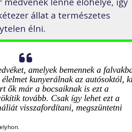
medvének lenne élőhelye, így
kétezer állat a természetes
ytelen élni.
dvéket, amelyek bemennek a falvakba
élelmet kunyerálnak az autósoktól, k
ert ők már a bocsaiknak is ezt a
ökítik tovább. Csak így lehet ezt a
áliát visszafordítani, megszüntetni
elyhon.