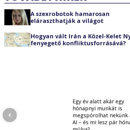
A szexrobotok hamarosan
eláraszthatják a világot
Hogyan vált Irán a Közel-Kelet 
fenyegető konfliktusforrásává?
Egy év alatt akár egy
hónapnyi munkát is
megspórolhat nekünk 
AI – és mi lesz pár hón
múlva?