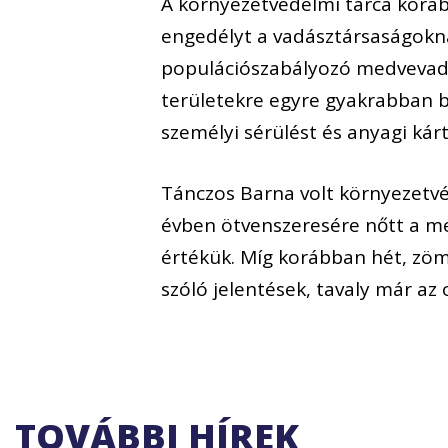
A környezetvédelmi tárca korá
engedélyt a vadásztársaságokn
populációszabályozó medvevadás
területekre egyre gyakrabban 
személyi sérülést és anyagi kárt
Tánczos Barna volt környezetvé
évben ötvenszeresére nőtt a m
értékük. Míg korábban hét, zö
szóló jelentések, tavaly már az 
TOVÁBBI HÍREK