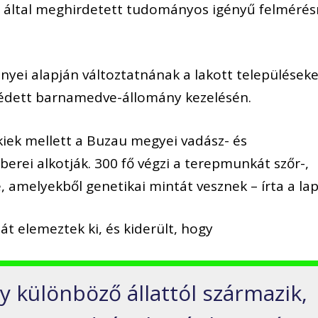
 által meghirdetett tudományos igényű felmérés
nyei alapján változtatnának a lakott települések
édett barnamedve-állomány kezelésén.
ek mellett a Buzau megyei vadász- és
erei alkotják. 300 fő végzi a terepmunkát szőr-,
, amelyekből genetikai mintát vesznek – írta a lap
t elemeztek ki, és kiderült, hogy
 különböző állattól származik,