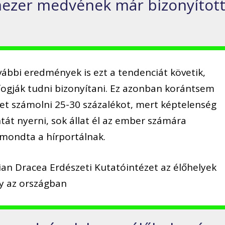
ezer medvének már bizonyítot
vábbi eredmények is ezt a tendenciát követik,
fogják tudni bizonyítani. Ez azonban korántsem
lehet számolni 25-30 százalékot, mert képtelenség
át nyerni, sok állat él az ember számára
 mondta a hírportálnak.
ian Dracea Erdészeti Kutatóintézet az élőhelyek
gy az országban