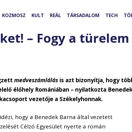
KOZMOSZ
KULT
REÁL
TÁRSADALOM
TECH
TÖ
éket! – Fogy a türelem
gzett
medveszámlálás
is azt bizonyítja, hogy töb
elő élőhely Romániában – nyilatkozta Benede
kacsoport vezetője a Székelyhonnak.
elidézi, hogy a Benedek Barna által vezetett
zelését Célzó Egyesület nyerte a román