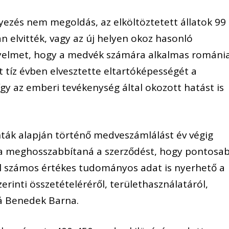
yezés nem megoldás, az elköltöztetett állatok 99
n elvitték, vagy az új helyen okoz hasonló
figyelmet, hogy a medvék számára alkalmas románia
lt tíz évben elvesztette eltartóképességét a
gy az emberi tevékenység által okozott hatást is
ták alapján történő medveszámlálást év végig
rca meghosszabbítaná a szerződést, hogy pontosa
el számos értékes tudományos adat is nyerhető a
rinti összetételéréről, területhasználatáról,
á Benedek Barna.