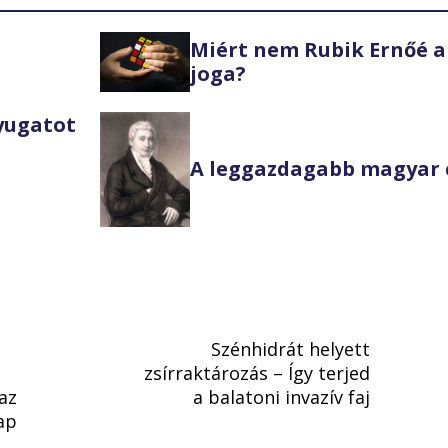
Miért nem Rubik Ernőé a
joga?
Nyugatot
A leggazdagabb magyar 
Szénhidrát helyett
zsírraktározás – Így terjed
az
a balatoni invazív faj
ap