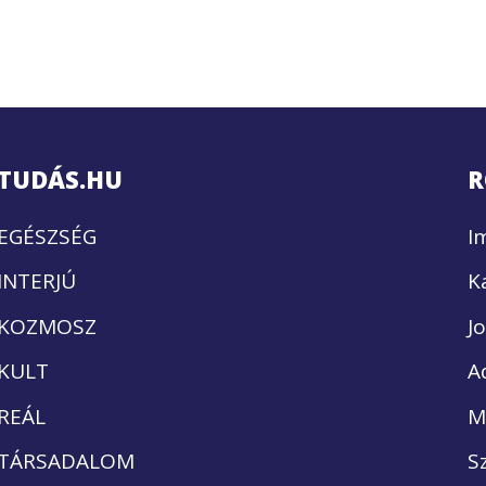
TUDÁS.HU
R
EGÉSZSÉG
I
INTERJÚ
K
KOZMOSZ
J
KULT
A
REÁL
M
TÁRSADALOM
S