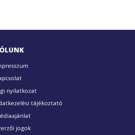
ÓLUNK
mpresszum
apcsolat
ogi nyilatkozat
datkezelési tájékoztató
édiaajánlat
zerzői jogok