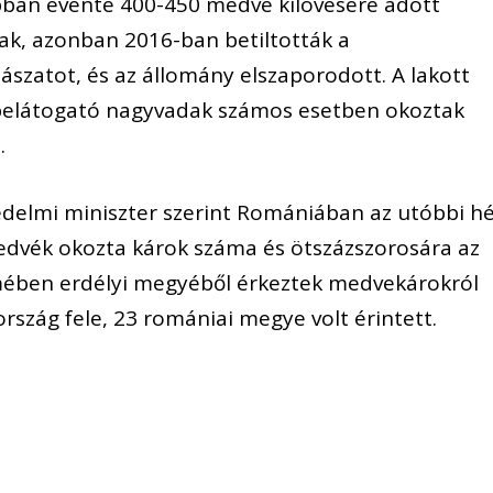
bban évente 400-450 medve kilövésére adott
ak, azonban 2016-ban betiltották a
zatot, és az állomány elszaporodott. A lakott
belátogató nagyvadak számos esetben okoztak
.
delmi miniszter szerint Romániában az utóbbi h
edvék okozta károk száma és ötszázszorosára az
mében erdélyi megyéből érkeztek medvekárokról
ország fele, 23 romániai megye volt érintett.