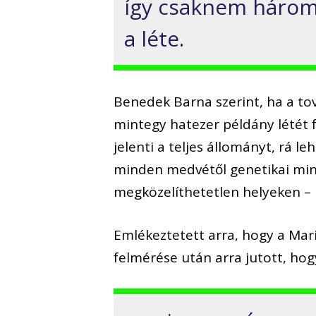
így csaknem három
a léte.
Benedek Barna szerint, ha a to
mintegy hatezer példány létét 
jelenti a teljes állományt, rá 
minden medvétől genetikai mint
megközelíthetetlen helyeken –
Emlékeztetett arra, hogy a Mar
felmérése után arra jutott, ho