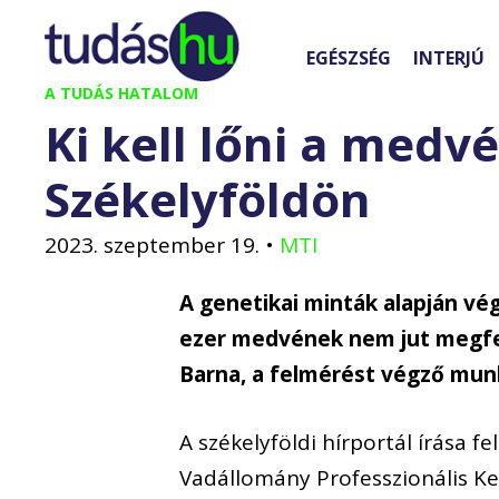
Kilépés
a
EGÉSZSÉG
INTERJÚ
tartalomba
A TUDÁS HATALOM
Ki kell lőni a medv
Székelyföldön
2023. szeptember 19.
•
MTI
A genetikai minták alapján vé
ezer medvének nem jut megfel
Barna, a felmérést végző mun
A székelyföldi hírportál írása f
Vadállomány Professzionális Ke