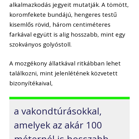
alkalmazkodás jegyeit mutatják. A tömött,
koromfekete bundájú, hengeres testű
kisemlős rövid, három centiméteres
farkával együtt is alig hosszabb, mint egy
szokványos golyóstoll.
A mozgékony állatkával ritkábban lehet
találkozni, mint jelenlétének közvetett
bizonyítékaival,
a vakondtúrásokkal,
amelyek az akár 100
méternél is hosszabb,