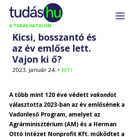
Kilépés
M
a
tartalomba
A TUDÁS HATALOM
Kicsi, bosszantó és
az év emlőse lett.
Vajon ki ő?
2023. január 24.
•
MTI
A több mint 120 éve védett
vakond
ot
választotta 2023-ban az év emlősének a
Vadonleső Program, amelyet az
Agrárminisztérium (AM) és a Herman
Ottó Intézet Nonprofit Kft. működtet a