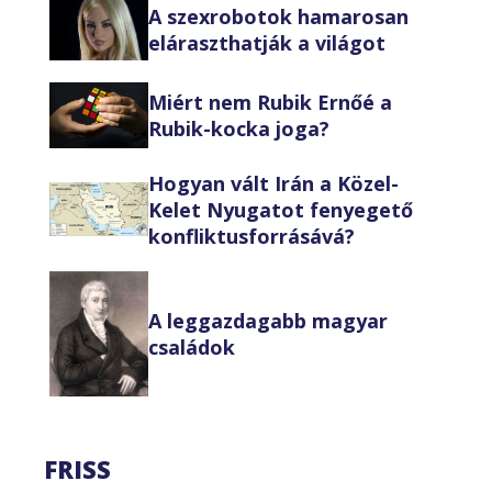
A szexrobotok hamarosan
eláraszthatják a világot
Miért nem Rubik Ernőé a
Rubik-kocka joga?
Hogyan vált Irán a Közel-
Kelet Nyugatot fenyegető
konfliktusforrásává?
A leggazdagabb magyar
családok
FRISS