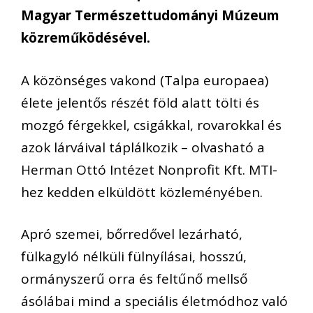
Magyar Természettudományi Múzeum
közreműködésével.
A közönséges vakond (Talpa europaea)
élete jelentős részét föld alatt tölti és
mozgó férgekkel, csigákkal, rovarokkal és
azok lárváival táplálkozik – olvasható a
Herman Ottó Intézet Nonprofit Kft. MTI-
hez kedden elküldött közleményében.
Apró szemei, bőrredővel lezárható,
fülkagyló nélküli fülnyílásai, hosszú,
ormányszerű orra és feltűnő mellső
ásólábai mind a speciális életmódhoz való