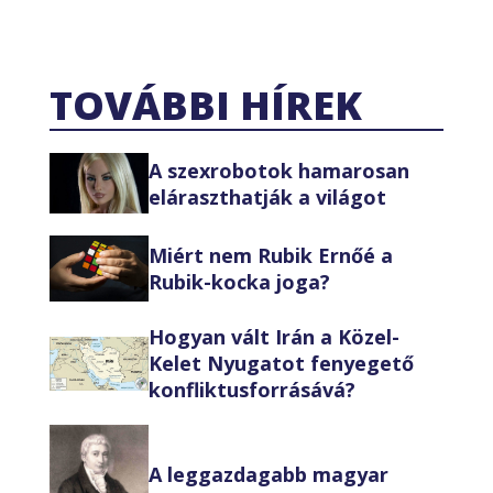
TOVÁBBI HÍREK
A szexrobotok hamarosan
eláraszthatják a világot
Miért nem Rubik Ernőé a
Rubik-kocka joga?
Hogyan vált Irán a Közel-
Kelet Nyugatot fenyegető
konfliktusforrásává?
A leggazdagabb magyar