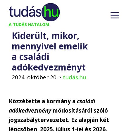
Kilépés
M
a
tartalomba
A TUDÁS HATALOM
Kiderült, mikor,
mennyivel emelik
a családi
adókedvezményt
2024. október 20.
•
tudás.hu
Közzétette a kormány a
családi
adókedvezmény
módosításáról szóló
jogszabálytervezetet. Ez alapján két
lépcsőben, 2025. július 1-jei és 2026.