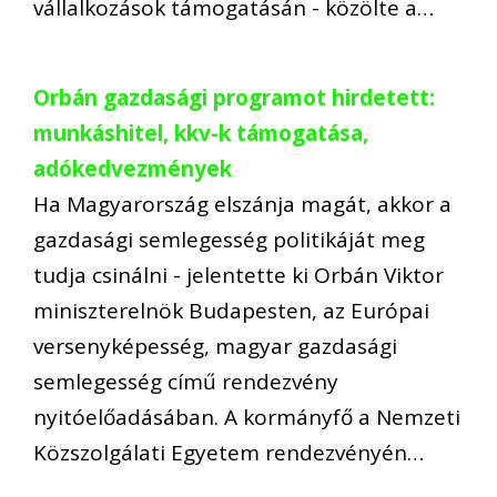
vállalkozások támogatásán - közölte a…
Orbán gazdasági programot hirdetett:
munkáshitel, kkv-k támogatása,
adókedvezmények
Ha Magyarország elszánja magát, akkor a
gazdasági semlegesség politikáját meg
tudja csinálni - jelentette ki Orbán Viktor
miniszterelnök Budapesten, az Európai
versenyképesség, magyar gazdasági
semlegesség című rendezvény
nyitóelőadásában. A kormányfő a Nemzeti
Közszolgálati Egyetem rendezvényén…