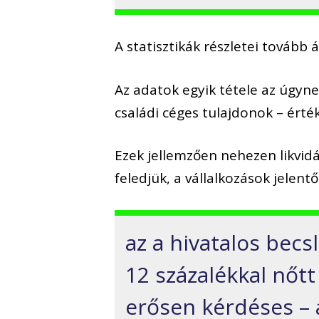
A statisztikák részletei tovább 
Az adatok egyik tétele az úgyn
családi céges tulajdonok – érté
Ezek jellemzően nehezen likvidá
feledjük, a vállalkozások jelentő
az a hivatalos becs
12 százalékkal nőtt
erősen kérdéses – á