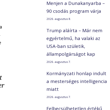
Menjen a Dunakanyarba –
90 csodás program várja
2026. augusztus 8.
ra
Trump aláírta – Már nem
4
egyértelmű, ha valaki az
e
USA-ban születik,
állampolgárságot kap
2026. augusztus 7.
Kormányzati honlap indult
t
a mesterséges intelligencia
er
miatt
2026. augusztus 7.
Felbecsülhetetlen értékű