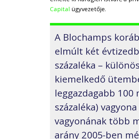
Capital
ügyvezetője.
A Blochamps koráb
elmúlt két évtizedb
százaléka – különös
kiemelkedő ütembe
leggazdagabb 100 m
százaléka) vagyona
vagyonának több min
arány 2005-ben még