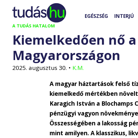
Kilépés
a
EGÉSZSÉG
INTERJÚ
tartalomba
A TUDÁS HATALOM
Kiemelkedően nő a 
Magyarországon
2025. augusztus 30.
•
K.M.
A magyar háztartások felső tíz
kiemelkedő mértékben növelte 
Karagich István a Blochamps C
pénzügyi vagyon növekménye eg
Összességében a lakosság pén
mint amilyen. A klasszikus, l