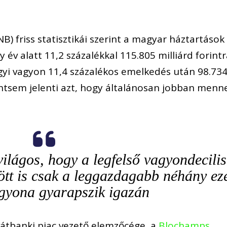
 friss statisztikái szerint a magyar háztartások
 év alatt 11,2 százalékkal 115.805 milliárd forint
gyi vagyon 11,4 százalékos emelkedés után 98.73
orántsem jelenti azt, hogy általánosan jobban menn
lágos, hogy a legfelső vagyondecilis
ött is csak a leggazdagabb néhány ez
gyona gyarapszik igazán
ivátbanki piac vezető elemzőcége, a
Blochamps