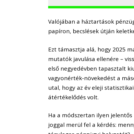
Valójában a háztartások pénzü
papíron, becslések útján kelet
Ezt támasztja alá, hogy 2025 
mutatók javulása ellenére – vis
első negyedévben tapasztalt kiu
vagyonérték-növekedést a máso
utal, hogy az év eleji statiszti
átértékelődés volt.
Ha a módszertan ilyen jelentős
joggal merül fel a kérdés: menn