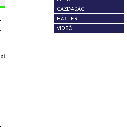
GAZDASÁG
HÁTTÉR
en
VIDEÓ
.
ei
a