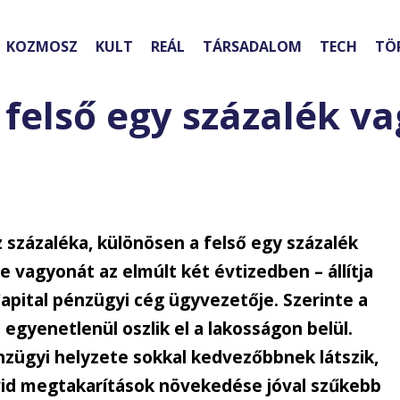
KOZMOSZ
KULT
REÁL
TÁRSADALOM
TECH
TÖ
felső egy százalék v
 százaléka, különösen a felső egy százalék
vagyonát az elmúlt két évtizedben – állítja
apital pénzügyi cég ügyvezetője. Szerinte a
yenetlenül oszlik el a lakosságon belül.
zügyi helyzete sokkal kedvezőbbnek látszik,
ikvid megtakarítások növekedése jóval szűkebb