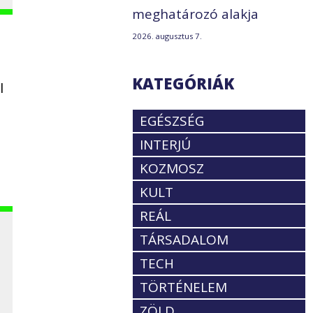
meghatározó alakja
2026. augusztus 7.
KATEGÓRIÁK
l
EGÉSZSÉG
INTERJÚ
KOZMOSZ
KULT
REÁL
TÁRSADALOM
TECH
TÖRTÉNELEM
ZÖLD