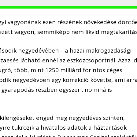
gyi vagyonának ezen részének növekedése döntő
kezett vagyon, semmiképp nem likvid megtakarítás
második negyedévében – a hazai makrogazdasági
szaesés látható ennél az eszközcsoportnál. Azaz id
gró, több, mint 1250 milliárd forintos céges
dik negyedévben egy korrekció követte, ami arr
kai gyarapodás részben egyszeri, nominális
 kilengéseket enged meg negyedéves szinten,
yire tükrözik a hivatalos adatok a háztartások