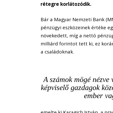
rétegre korlátozódik.
Bár a Magyar Nemzeti Bank (MNB)
pénzügyi eszközeinek értéke egy
növekedett, míg a nettó pénzü
milliárd forintot tett ki, ez k
a családoknak.
A számok mögé nézve vi
képviselő gazdagok köz
ember va
emelte ki
Karagich
István, a pr