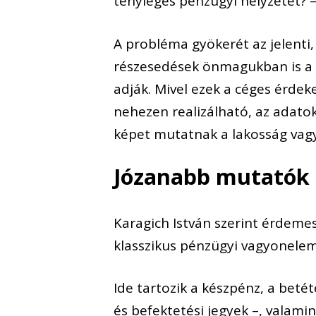
tényleges pénzügyi helyzetét? –
A probléma gyökerét az jelenti
részesedések önmagukban is a h
adják. Mivel ezek a céges érdek
nehezen realizálható, az adato
képet mutatnak a lakosság vagy
Józanabb mutatók
Karagich
István szerint érdeme
klasszikus pénzügyi vagyonelem
Ide tartozik a készpénz, a beté
és befektetési jegyek –, valamin