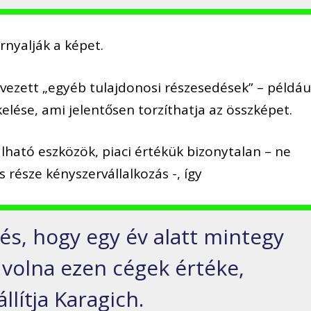
árnyalják a képet.
evezett „egyéb tulajdonosi részesedések” – példáu
kelése, ami jelentősen torzíthatja az összképet.
lható eszközök, piaci értékük bizonytalan – ne
s része kényszervállalkozás -, így
lés, hogy egy év alatt mintegy
 volna ezen cégek értéke,
llítja Karagich.