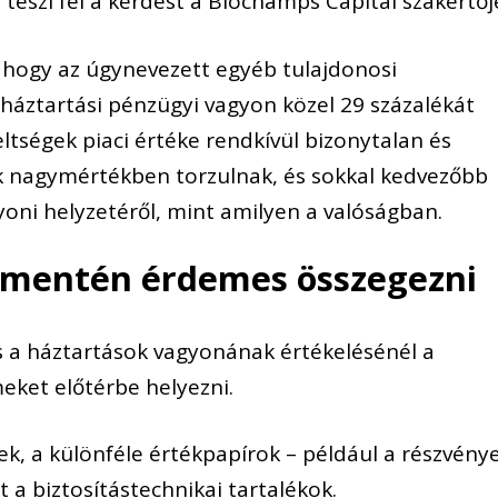
 teszi fel a kérdést a Blochamps Capital szakértőj
, hogy az úgynevezett egyéb tulajdonosi
áztartási pénzügyi vagyon közel 29 százalékát
eltségek piaci értéke rendkívül bizonytalan és
k nagymértékben torzulnak, és sokkal kedvezőbb
oni helyzetéről, mint amilyen a valóságban.
 mentén érdemes összegezni
s a háztartások vagyonának értékelésénél a
eket előtérbe helyezni.
tek, a különféle értékpapírok – például a részvény
t a biztosítástechnikai tartalékok.