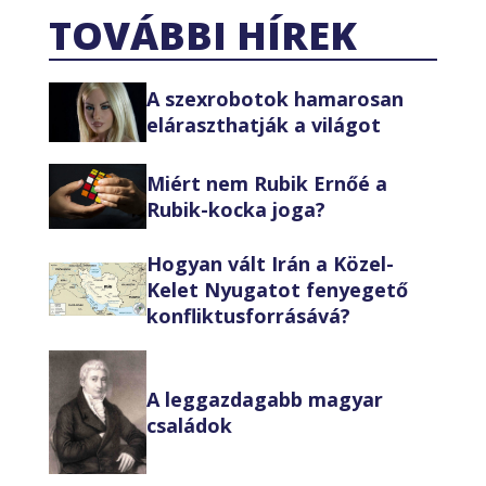
TOVÁBBI HÍREK
A szexrobotok hamarosan
eláraszthatják a világot
Miért nem Rubik Ernőé a
Rubik-kocka joga?
Hogyan vált Irán a Közel-
Kelet Nyugatot fenyegető
konfliktusforrásává?
A leggazdagabb magyar
családok