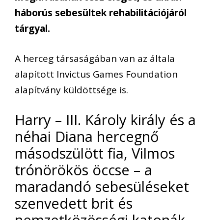
háborús sebesültek rehabilitációjáról
tárgyal.
A herceg társaságában van az általa
alapított Invictus Games Foundation
alapítvány küldöttsége is.
Harry – III. Károly király és a
néhai Diana hercegnő
másodszülött fia, Vilmos
trónörökös öccse – a
maradandó sebesüléseket
szenvedett brit és
nemzetközösségi katonák