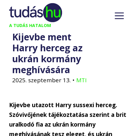
Kilépés
M
a
tartalomba
A TUDÁS HATALOM
Kijevbe ment
Harry herceg az
ukrán kormány
meghívására
2025. szeptember 13.
•
MTI
Kijevbe utazott Harry sussexi herceg.
Szóvivőjének tájékoztatása szerint a brit
uralkodó fia az ukrán kormány
meghívásának tesz eleget, és ukrán