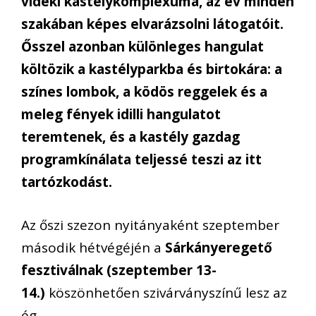
vidéki kastélykomplexuma, az év minden
szakában képes elvarázsolni látogatóit.
Ősszel azonban különleges hangulat
költözik a kastélyparkba és birtokára: a
színes lombok, a ködös reggelek és a
meleg fények idilli hangulatot
teremtenek, és a kastély gazdag
programkínálata teljessé teszi az itt
tartózkodást.
Az őszi szezon nyitányaként szeptember
második hétvégéjén a
Sárkányeregető
fesztiválnak (szeptember 13-
14.)
köszönhetően szivárványszínű lesz az
ég.