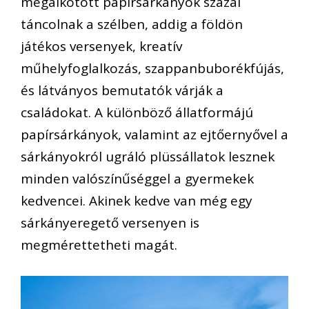
megalkotott papírsárkányok százai
táncolnak a szélben, addig a földön
játékos versenyek, kreatív
műhelyfoglalkozás, szappanbuborékfújás,
és látványos bemutatók várják a
családokat. A különböző állatformájú
papírsárkányok, valamint az ejtőernyővel a
sárkányokról ugráló plüssállatok lesznek
minden valószínűséggel a gyermekek
kedvencei. Akinek kedve van még egy
sárkányeregető versenyen is
megmérettetheti magát.