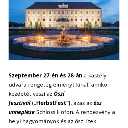
Szep
tember 27-én és 28-án
a kastély
udvara rengeteg élményt kínál, amikor
kezdetét veszi az
Őszi
fesztivál
(„
Herbstfest”)
, azaz az
ősz
ünneplése
Schloss Hofon. A rendezvény a
helyi hagyományok és az őszi ízek