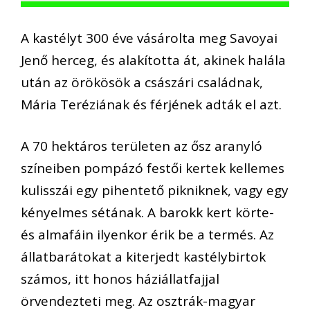
A kastélyt 300 éve vásárolta meg Savoyai
Jenő herceg, és alakította át, akinek halála
után az örökösök a császári családnak,
Mária Teréziának és férjének adták el azt.
A 70 hektáros területen az ősz aranyló
színeiben pompázó festői kertek kellemes
kulisszái egy pihentető pikniknek, vagy egy
kényelmes sétának. A barokk kert körte-
és almafáin ilyenkor érik be a termés. Az
állatbarátokat a kiterjedt kastélybirtok
számos, itt honos háziállatfajjal
örvendezteti meg. Az osztrák-magyar