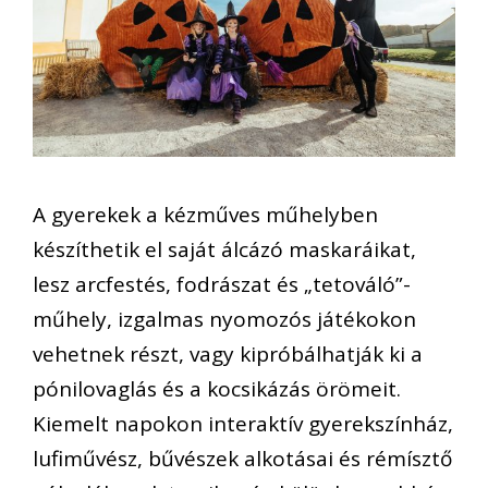
A gyerekek a kézműves műhelyben
készíthetik el saját álcázó maskaráikat,
lesz arcfestés, fodrászat és „tetováló”-
műhely, izgalmas nyomozós játékokon
vehetnek részt, vagy kipróbálhatják ki a
pónilovaglás és a kocsikázás örömeit.
Kiemelt napokon interaktív gyerekszínház,
lufiművész, bűvészek alkotásai és rémísztő