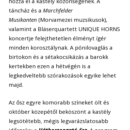
hozza el a kastély közönségének. A
táncház és a
Marchfelder
Musikanten
(Morvamezei muzsikusok),
valamint a Bläserquartett UNIQUE HORNS
koncertje felejthetetlen élményt ígér
minden korosztálynak. A pónilovaglás a
birtokon és a sétakocsikázás a barokk
kertekben ezen a hétvégén is a
legkedveltebb szórakozások egyike lehet
majd.
Az ősz egyre komorabb színeket ölt és
október közepétől beköszönt a kastély
legsötétebb, mégis legvarázslatosabb