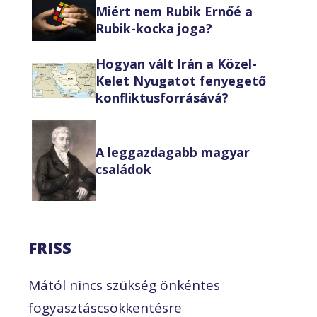
Miért nem Rubik Ernőé a
Rubik-kocka joga?
Hogyan vált Irán a Közel-
Kelet Nyugatot fenyegető
konfliktusforrásává?
A leggazdagabb magyar
családok
FRISS
Mától nincs szükség önkéntes
fogyasztáscsökkentésre