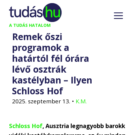
Kilépés
M
a
tartalomba
A TUDÁS HATALOM
Remek őszi
programok a
határtól fél órára
lévő osztrák
kastélyban – Ilyen
Schloss Hof
2025. szeptember 13.
•
K.M.
Schloss Hof
, Ausztria legnagyobb barokk