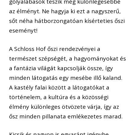
gólyalábasok teszik még különlegesebbé
az élményt. Ne hagyja ki ezt a nagyszerű,
sőt néha hátborzongatóan kísérteties őszi
eseményt!
A Schloss Hof őszi rendezvényei a
természet szépségét, a hagyományokat és
a fantázia világát kapcsolják össze, így
minden látogatás egy mesébe illő kaland.
A kastély falai között a látogatókat a
történelem, a kultúra és a közösségi
élmény különleges ötvözete várja, így az
ősz minden pillanata emlékezetes marad.
Kicsik és nagyon is egyaránt igénybe