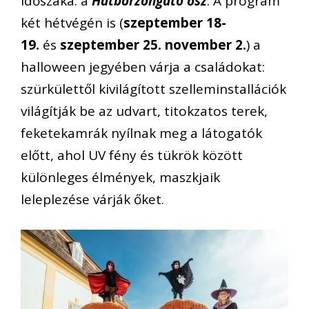
időszaka: a
Hátborzongató ősz
. A program
két hétvégén is (
szeptember 18-
19.
és
szeptember 25. november 2.
) a
halloween jegyében várja a családokat:
szürkülettől kivilágított szelleminstallációk
világítják be az udvart, titokzatos terek,
feketekamrák nyílnak meg a látogatók
előtt, ahol UV fény és tükrök között
különleges élmények, maszkjaik
leleplezése várják őket.