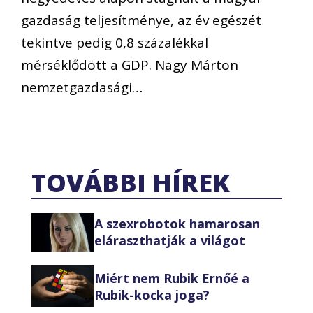
gazdaság teljesítménye, az év egészét
tekintve pedig 0,8 százalékkal
mérséklődött a GDP. Nagy Márton
nemzetgazdasági…
TOVÁBBI HÍREK
A szexrobotok hamarosan
eláraszthatják a világot
Miért nem Rubik Ernőé a
Rubik-kocka joga?