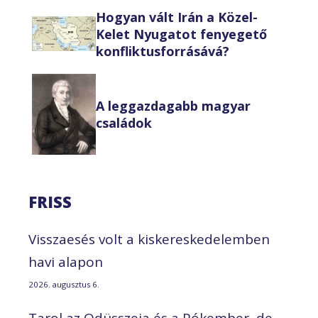
Hogyan vált Irán a Közel-
Kelet Nyugatot fenyegető
konfliktusforrásává?
A leggazdagabb magyar
családok
FRISS
Visszaesés volt a kiskereskedelemben
havi alapon
2026. augusztus 6.
Tarol az Odüsszeia és a Pókember, de