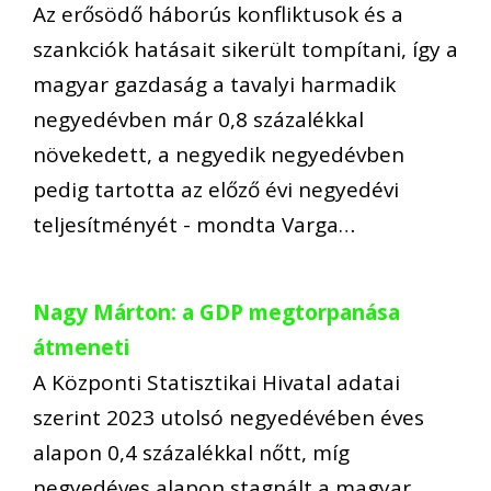
Az erősödő háborús konfliktusok és a
szankciók hatásait sikerült tompítani, így a
magyar gazdaság a tavalyi harmadik
negyedévben már 0,8 százalékkal
növekedett, a negyedik negyedévben
pedig tartotta az előző évi negyedévi
teljesítményét - mondta Varga…
Nagy Márton: a GDP megtorpanása
átmeneti
A Központi Statisztikai Hivatal adatai
szerint 2023 utolsó negyedévében éves
alapon 0,4 százalékkal nőtt, míg
negyedéves alapon stagnált a magyar