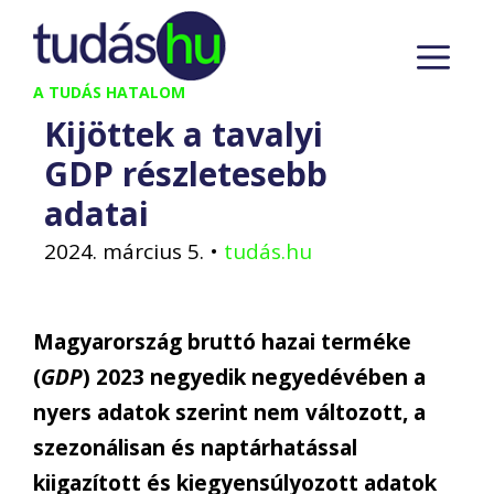
Kilépés
M
a
tartalomba
A TUDÁS HATALOM
Kijöttek a tavalyi
GDP részletesebb
adatai
2024. március 5.
•
tudás.hu
Magyarország bruttó hazai terméke
(
GDP
) 2023 negyedik negyedévében a
nyers adatok szerint nem változott, a
szezonálisan és naptárhatással
kiigazított és kiegyensúlyozott adatok