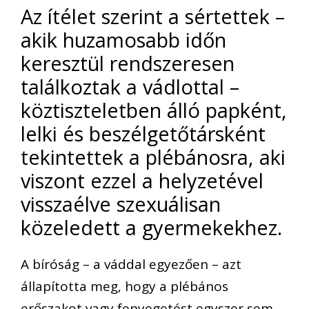
Az ítélet szerint a sértettek –
akik huzamosabb időn
keresztül rendszeresen
találkoztak a vádlottal –
köztiszteletben álló papként,
lelki és beszélgetőtársként
tekintettek a plébánosra, aki
viszont ezzel a helyzetével
visszaélve szexuálisan
közeledett a gyermekekhez.
A bíróság – a váddal egyezően – azt
állapította meg, hogy a plébános
erőszakot vagy fenyegetést egyszer sem