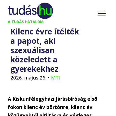
Kilépés
M
a
tartalomba
A TUDÁS HATALOM
Kilenc évre ítélték
a papot, aki
szexuálisan
közeledett a
gyerekekhez
2026. május 26.
•
MTI
A Kiskunfélegyházi Járásbíróság első
fokon kilenc év börtönre, kilenc év
közügyektől eltiltásra és végleges