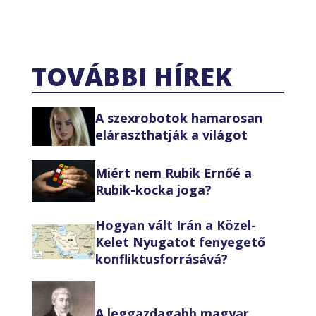
TOVÁBBI HÍREK
A szexrobotok hamarosan
eláraszthatják a világot
Miért nem Rubik Ernőé a
Rubik-kocka joga?
Hogyan vált Irán a Közel-
Kelet Nyugatot fenyegető
konfliktusforrásává?
A leggazdagabb magyar