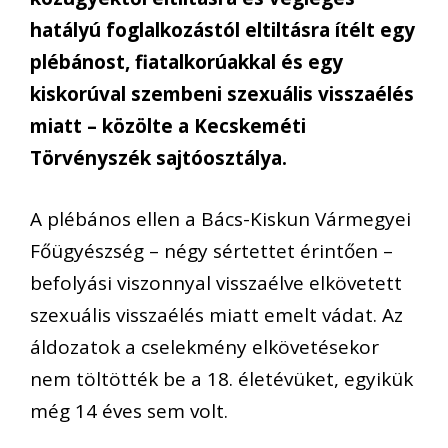
hatályú foglalkozástól eltiltásra ítélt egy
plébánost, fiatalkorúakkal és egy
kiskorúval szembeni szexuális visszaélés
miatt – közölte a Kecskeméti
Törvényszék sajtóosztálya.
A plébános ellen a Bács-Kiskun Vármegyei
Főügyészség – négy sértettet érintően –
befolyási viszonnyal visszaélve elkövetett
szexuális visszaélés miatt emelt vádat. Az
áldozatok a cselekmény elkövetésekor
nem töltötték be a 18. életévüket, egyikük
még 14 éves sem volt.