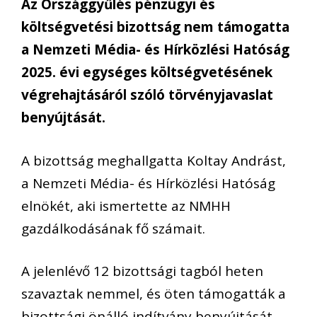
Az Országgyűlés pénzügyi és
költségvetési bizottság nem támogatta
a Nemzeti Média- és Hírközlési Hatóság
2025. évi egységes költségvetésének
végrehajtásáról szóló törvényjavaslat
benyújtását.
A bizottság meghallgatta Koltay Andrást,
a Nemzeti Média- és Hírközlési Hatóság
elnökét, aki ismertette az NMHH
gazdálkodásának fő számait.
A jelenlévő 12 bizottsági tagból heten
szavaztak nemmel, és öten támogatták a
bizottsági önálló indítvány benyújtását.