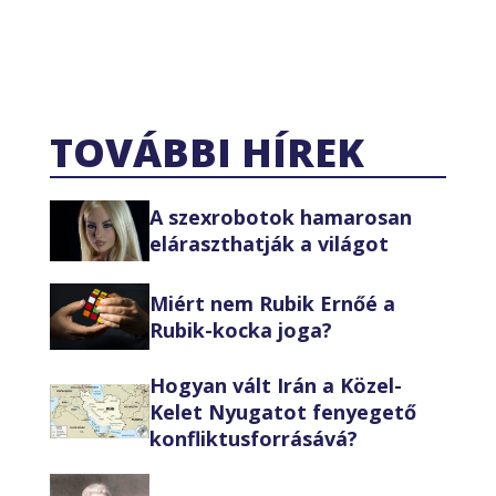
TOVÁBBI HÍREK
A szexrobotok hamarosan
eláraszthatják a világot
Miért nem Rubik Ernőé a
Rubik-kocka joga?
Hogyan vált Irán a Közel-
Kelet Nyugatot fenyegető
konfliktusforrásává?