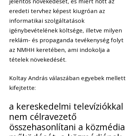
jelentős növekedését, és miért nőtt az
eredeti tervhez képest kiugróan az
informatikai szolgáltatások
igénybevételének költsége, illetve milyen
reklám- és propaganda tevékenység folyt
az NMHH keretében, ami indokolja a
tételek növekedését.
Koltay András válaszában egyebek mellett
kifejtette:
a kereskedelmi televíziókkal
nem célravezető
összehasonlítani a közmédia