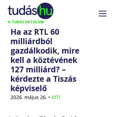
Kilépés
M
a
tartalomba
A TUDÁS HATALOM
Ha az RTL 60
milliárdból
gazdálkodik, mire
kell a köztévének
127 milliárd? –
kérdezte a Tiszás
képviselő
2026. május 26.
•
MTI