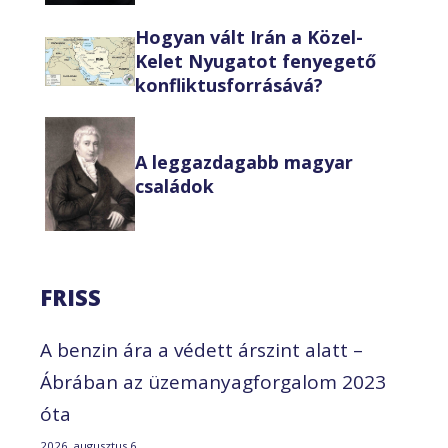
Hogyan vált Irán a Közel-
Kelet Nyugatot fenyegető
konfliktusforrásává?
A leggazdagabb magyar
családok
FRISS
A benzin ára a védett árszint alatt –
Ábrában az üzemanyagforgalom 2023
óta
2026. augusztus 6.