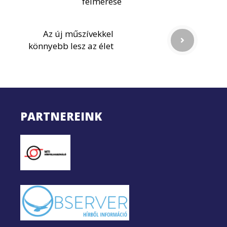
felmérése
Az új műszívekkel
könnyebb lesz az élet
PARTNEREINK