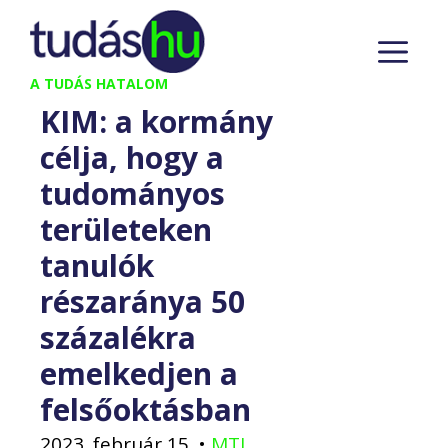
Kilépés
M
a
tartalomba
A TUDÁS HATALOM
KIM: a kormány
célja, hogy a
tudományos
területeken
tanulók
részaránya 50
százalékra
emelkedjen a
felsőoktásban
2023. február 15.
•
MTI