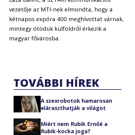
vezetője az MTI-nek elmondta, hogy a
kétnapos expóra 400 meghívottat várnak,
mintegy ötödük külföldről érkezik a
magyar fővárosba.
TOVÁBBI HÍREK
A szexrobotok hamarosan
eláraszthatják a világot
Miért nem Rubik Ernőé a
Rubik-kocka joga?