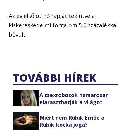
Az év első öt hónapját tekintve a
kiskereskedelmi forgalom 5,0 százalékkal
bővült.
TOVÁBBI HÍREK
A szexrobotok hamarosan
eláraszthatják a világot
Miért nem Rubik Ernőé a
Rubik-kocka joga?