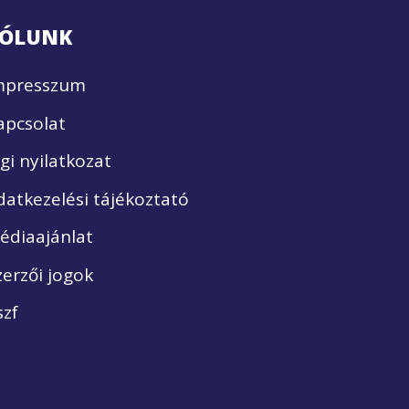
ÓLUNK
mpresszum
apcsolat
ogi nyilatkozat
datkezelési tájékoztató
édiaajánlat
zerzői jogok
szf