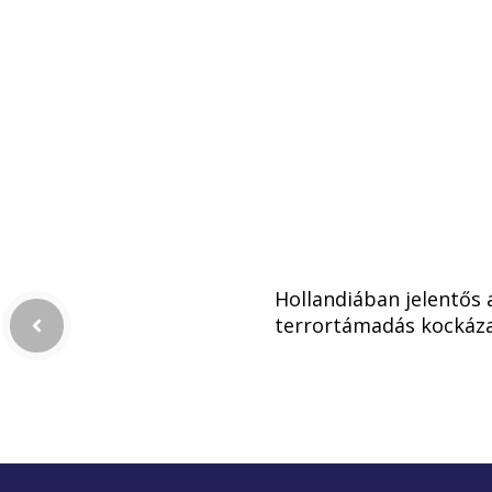
Hollandiában jelentős 
terrortámadás kockáz