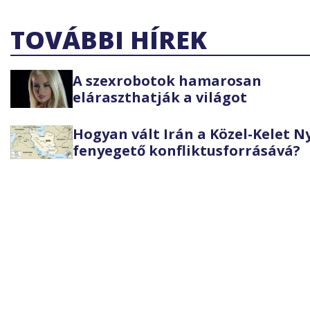
TOVÁBBI HÍREK
A szexrobotok hamarosan
eláraszthatják a világot
Hogyan vált Irán a Közel-Kelet 
fenyegető konfliktusforrásává?