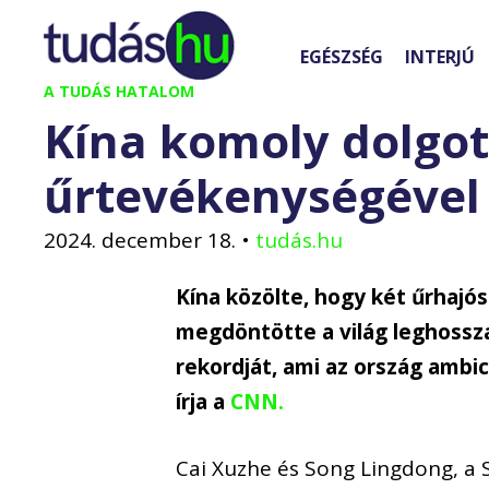
Kilépés
a
EGÉSZSÉG
INTERJÚ
tartalomba
A TUDÁS HATALOM
Kína komoly dolgot 
űrtevékenységével
2024. december 18.
•
tudás.hu
Kína közölte, hogy két űrhajós
megdöntötte a világ leghossza
rekordját, ami az ország ambi
írja a
CNN.
Cai Xuzhe és Song Lingdong, a