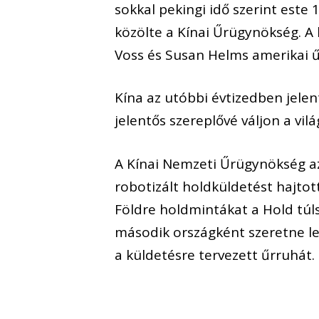
sokkal pekingi idő szerint este 
közölte a Kínai Űrügynökség. A 
Voss és Susan Helms amerikai űr
Kína az utóbbi évtizedben jele
jelentős szereplővé váljon a vilá
A Kínai Nemzeti Űrügynökség a
robotizált holdküldetést hajtot
Földre holdmintákat a Hold túls
második országként szeretne les
a küldetésre tervezett űrruhát.