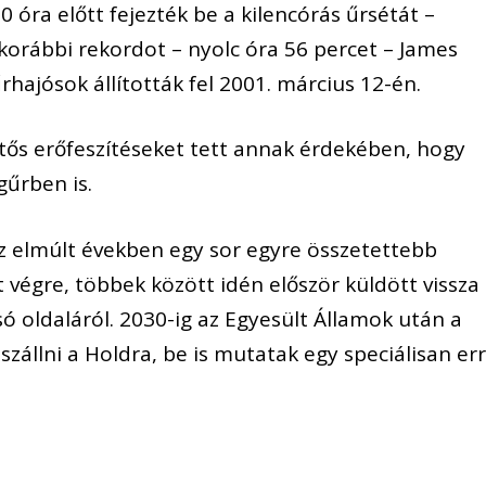
10 óra előtt fejezték be a kilencórás űrsétát –
korábbi rekordot – nyolc óra 56 percet – James
hajósok állították fel 2001. március 12-én.
ntős erőfeszítéseket tett annak érdekében, hogy
gűrben is.
z elmúlt években egy sor egyre összetettebb
t végre, többek között idén először küldött vissza
ó oldaláról. 2030-ig az Egyesült Államok után a
zállni a Holdra, be is mutatak egy speciálisan er