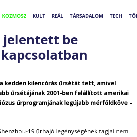
KOZMOSZ
KULT
REÁL
TÁRSADALOM
TECH
TÖ
jelentett be
 kapcsolatban
a kedden kilencórás űrsétát tett, amivel
bb űrsétájának 2001-ben felállított amerikai
ciózus űrprogramjának legújabb mérföldköve –
 Shenzhou-19 űrhajó legénységének tagjai nem