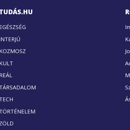
TUDÁS.HU
R
EGÉSZSÉG
I
INTERJÚ
K
KOZMOSZ
J
KULT
A
REÁL
M
TÁRSADALOM
S
TECH
Á
TÖRTÉNELEM
ZÖLD