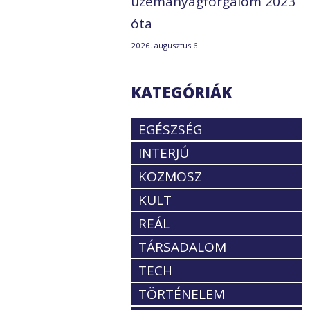
üzemanyagforgalom 2023
óta
2026. augusztus 6.
KATEGÓRIÁK
EGÉSZSÉG
INTERJÚ
KOZMOSZ
KULT
REÁL
TÁRSADALOM
TECH
TÖRTÉNELEM