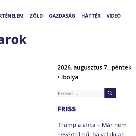
RTÉNELEM
ZÖLD
GAZDASÁG
HÁTTÉR
VIDEÓ
arok
2026. augusztus 7., péntek
• Ibolya
Keresés:
FRISS
Trump aláírta – Már nem
egyértelmű, ha valaki az