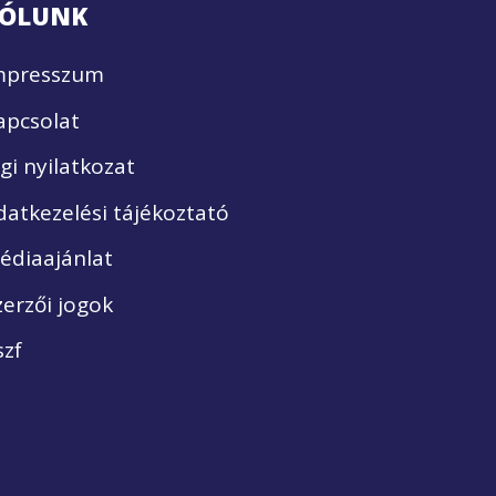
ÓLUNK
mpresszum
apcsolat
ogi nyilatkozat
datkezelési tájékoztató
édiaajánlat
zerzői jogok
szf