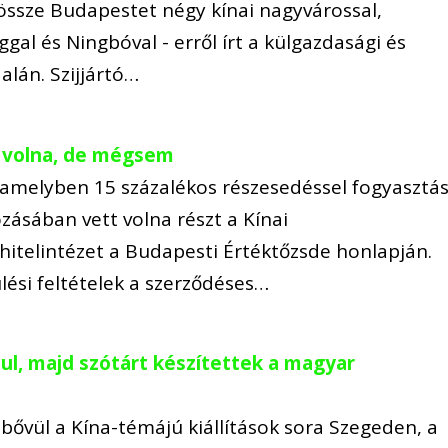
ti össze Budapestet négy kínai nagyvárossal,
gal és Ningbóval - erről írt a külgazdasági és
alán. Szijjártó…
t volna, de mégsem
, amelyben 15 százalékos részesedéssel fogyasztás
ozásában vett volna részt a Kínai
hitelintézet a Budapesti Értéktőzsde honlapján.
ülési feltételek a szerződéses…
iul, majd szótárt készítettek a magyar
 bővül a Kína-témájú kiállítások sora Szegeden, a