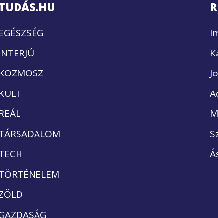
TUDÁS.HU
R
EGÉSZSÉG
I
INTERJÚ
K
KOZMOSZ
J
KULT
A
REÁL
M
TÁRSADALOM
S
TECH
Á
TÖRTÉNELEM
ZÖLD
GAZDASÁG