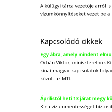
A külügyi tárca vezetője arról is
vízumkönnyítéseket vezet be a 
Kapcsolódó cikkek
Egy ábra, amely mindent elmo
Orbán Viktor, miniszterelnök Kí
kínai-magyar kapcsolatok foly
közölt az MTI.
Áprilistól heti 13 járat megy 
Kína vízummentességet biztosí