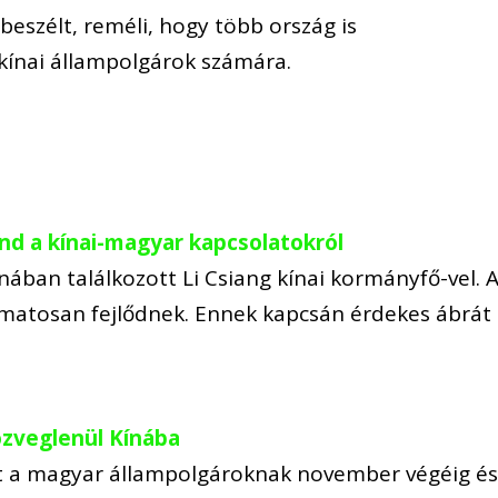
 beszélt, reméli, hogy több ország is
kínai állampolgárok számára.
nd a kínai-magyar kapcsolatokról
nában találkozott Li Csiang kínai kormányfő-vel. 
amatosan fejlődnek. Ennek kapcsán érdekes ábrát
közveglenül Kínába
t a magyar állampolgároknak november végéig é