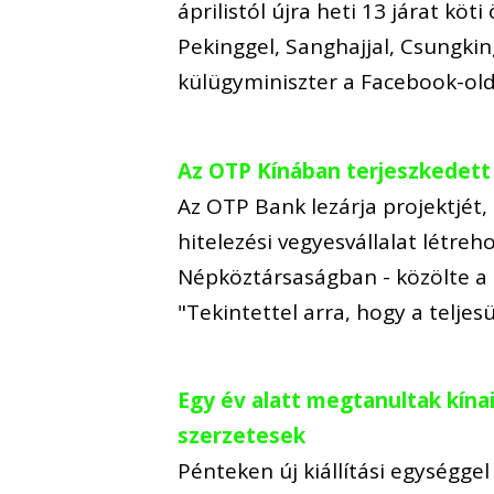
áprilistól újra heti 13 járat kö
Pekinggel, Sanghajjal, Csungking
külügyminiszter a Facebook-old
Az OTP Kínában terjeszkedet
Az OTP Bank lezárja projektjét
hitelezési vegyesvállalat létreh
Népköztársaságban - közölte a 
"Tekintettel arra, hogy a teljes
Egy év alatt megtanultak kína
szerzetesek
Pénteken új kiállítási egységgel