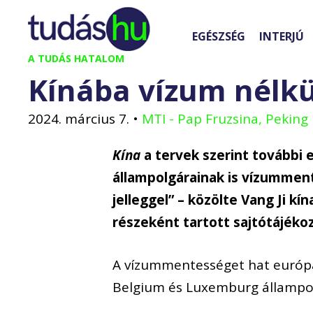
Kilépés
a
EGÉSZSÉG
INTERJÚ
tartalomba
A TUDÁS HATALOM
Kínába vízum nélk
2024. március 7.
•
MTI - Pap Fruzsina, Peking
Kína
a tervek szerint további
állampolgárainak is vízummente
jelleggel” – közölte Vang Ji k
részeként tartott sajtótájéko
A vízummentességet hat európai 
Belgium és Luxemburg állampol