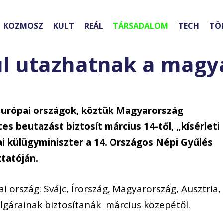
KOZMOSZ
KULT
REÁL
TÁRSADALOM
TECH
TÖ
ül utazhatnak a magy
 európai országok, köztük Magyarország
s beutazást biztosít március 14-től, „kísérleti
ínai külügyminiszter a 14. Országos Népi Gyűlés
ztatóján.
ország: Svájc, Írország, Magyarország, Ausztria,
gárainak biztosítanák március közepétől.