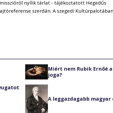
misszióról nyílik tárlat - tájékoztatott Hegedűs
ajtóreferense szerdán. A szegedi Kultúrpalotába
Miért nem Rubik Ernőé a
joga?
Nyugatot
A leggazdagabb magyar 