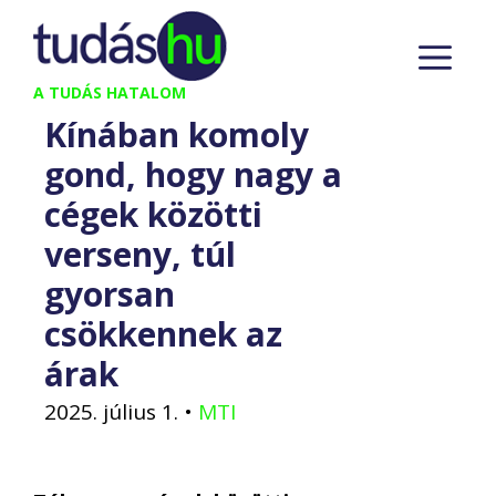
Kilépés
M
a
tartalomba
A TUDÁS HATALOM
Kínában komoly
gond, hogy nagy a
cégek közötti
verseny, túl
gyorsan
csökkennek az
árak
2025. július 1.
•
MTI