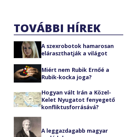
TOVÁBBI HÍREK
A szexrobotok hamarosan
eláraszthatják a világot
Miért nem Rubik Ernőé a
Rubik-kocka joga?
Hogyan vált Irán a Közel-
Kelet Nyugatot fenyegető
konfliktusforrásává?
A leggazdagabb magyar