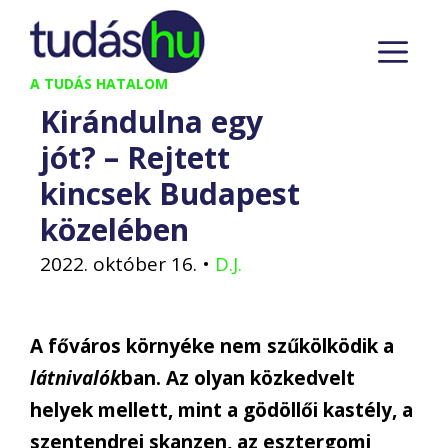
Kilépés
M
a
tartalomba
A TUDÁS HATALOM
Kirándulna egy
jót? – Rejtett
kincsek Budapest
közelében
2022. október 16.
•
D.J.
A főváros környéke nem szűkölködik a
látnivalók
ban. Az olyan közkedvelt
helyek mellett, mint a gödöllői kastély, a
szentendrei skanzen, az esztergomi