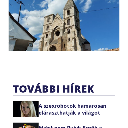
TOVÁBBI HÍREK
A szexrobotok hamarosan
eláraszthatják a világot
Miért nem Rubik Ernőé a