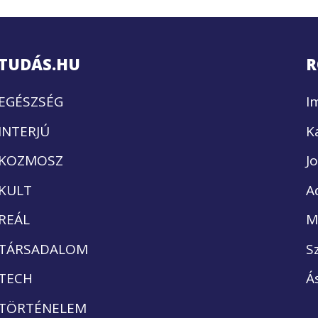
TUDÁS.HU
R
EGÉSZSÉG
I
INTERJÚ
K
KOZMOSZ
J
KULT
A
REÁL
M
TÁRSADALOM
S
TECH
Á
TÖRTÉNELEM