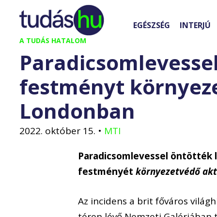
Kilépés
a
EGÉSZSÉG
INTERJÚ
tartalomba
A TUDÁS HATALOM
Paradicsomlevessel
festményt környeze
Londonban
2022. október 15.
•
MTI
Paradicsomlevessel öntötték 
festményét
környezetvédő akt
Az incidens a brit főváros vilá
téren lévő Nemzeti Galériában 