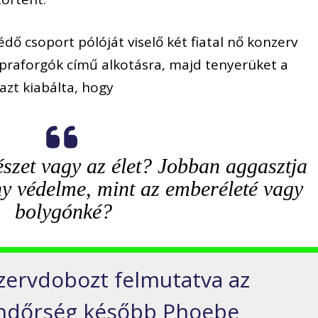
dő csoport pólóját viselő két fiatal nő konzerv
praforgók című alkotásra, majd tenyerüket a
azt kiabálta, hogy
szet vagy az élet? Jobban aggasztja
y védelme, mint az emberéleté vagy
bolygónké?
zervdobozt felmutatva az
 rendőrség később Phoebe