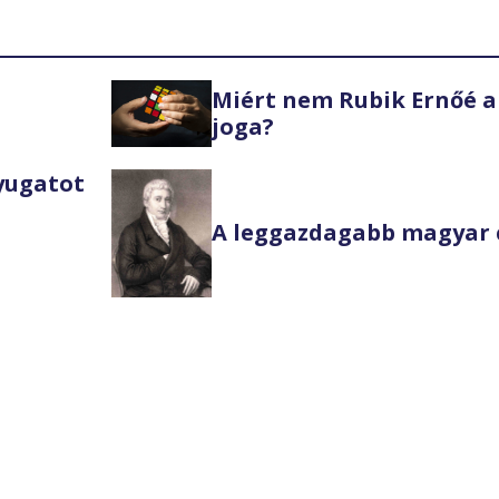
Miért nem Rubik Ernőé a
joga?
Nyugatot
A leggazdagabb magyar 