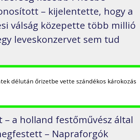
osított – kijelentette, hogy a
i válság közepette több millió
egy leveskonzervet sem tud
éntek délután őrizetbe vette szándékos károkozás
 – a holland festőművész által
egfestett – Napraforgók