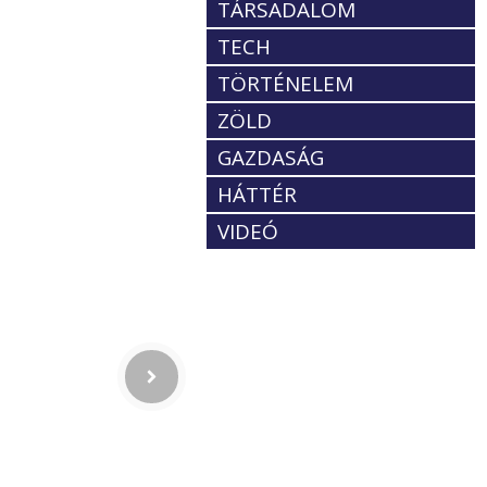
TÁRSADALOM
TECH
TÖRTÉNELEM
ZÖLD
GAZDASÁG
HÁTTÉR
VIDEÓ