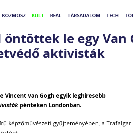
KOZMOSZ
KULT
REÁL
TÁRSADALOM
TECH
TÖ
 öntöttek le egy Van
tvédő aktivisták
le Vincent van Gogh egyik leghíresebb
ivisták
pénteken Londonban.
ghírű képzőművészeti gyűjteményében, a Trafalgar
történt.