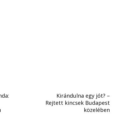
nda:
Kirándulna egy jót? –
Rejtett kincsek Budapest
n
közelében