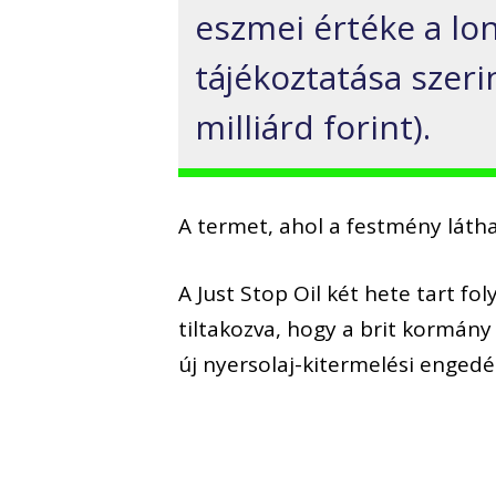
eszmei értéke a lo
tájékoztatása szeri
milliárd forint).
A termet, ahol a festmény láthat
A Just Stop Oil két hete tart 
tiltakozva, hogy a brit kormány
új nyersolaj-kitermelési engedél