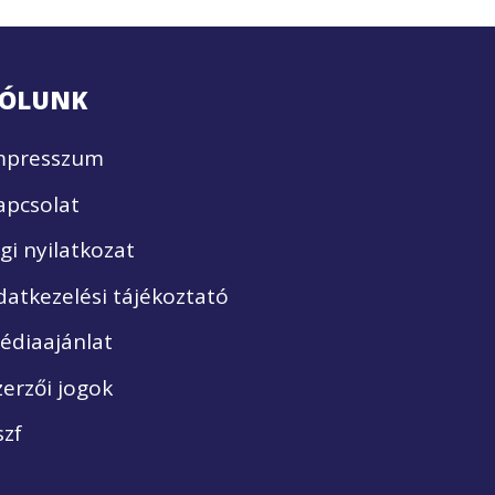
ÓLUNK
mpresszum
apcsolat
ogi nyilatkozat
datkezelési tájékoztató
édiaajánlat
zerzői jogok
szf