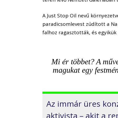
A Just Stop Oil nevű környezetvé
paradicsomlevest zúdított a Na
falhoz ragasztották, és egyikük 
Mi ér többet? A művé
magukat egy festmén
Az immár üres kon
aktivista – akit a