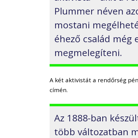
Plummer néven azon
mostani megélhetés
éhező család még 
megmelegíteni.
A két aktivistát a rendőrség p
címén.
Az 1888-ban készült
több változatban m