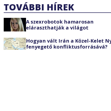
TOVÁBBI HÍREK
A szexrobotok hamarosan
eláraszthatják a világot
Hogyan vált Irán a Közel-Kelet 
fenyegető konfliktusforrásává?