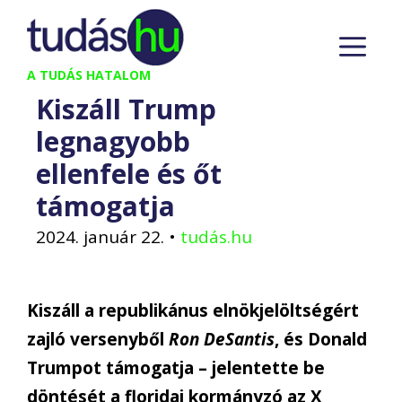
Kilépés
M
a
tartalomba
A TUDÁS HATALOM
Kiszáll Trump
legnagyobb
ellenfele és őt
támogatja
2024. január 22.
•
tudás.hu
Kiszáll a republikánus elnökjelöltségért
zajló versenyből
Ron DeSantis
, és Donald
Trumpot támogatja – jelentette be
döntését a floridai kormányzó az X