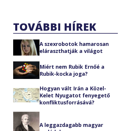
TOVÁBBI HÍREK
A szexrobotok hamarosan
eláraszthatják a világot
Miért nem Rubik Ernőé a
Rubik-kocka joga?
Hogyan vált Irán a Közel-
Kelet Nyugatot fenyegető
konfliktusforrásává?
A leggazdagabb magyar