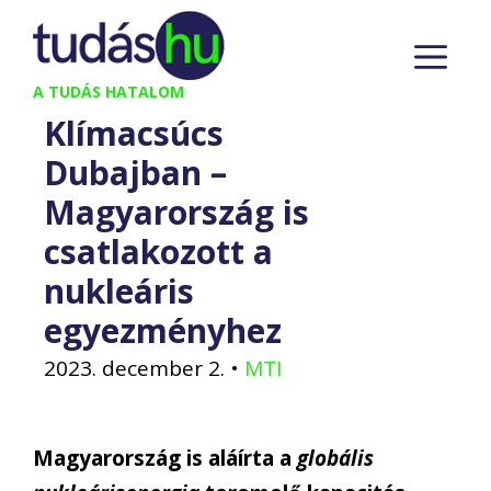
Kilépés
M
a
tartalomba
A TUDÁS HATALOM
Klímacsúcs
Dubajban –
Magyarország is
csatlakozott a
nukleáris
egyezményhez
2023. december 2.
•
MTI
Magyarország is aláírta a
globális