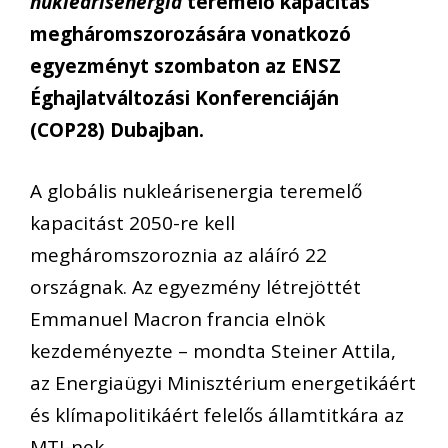
nukleárisenergia
teremelő kapacitás
megháromszorozására vonatkozó
egyezményt szombaton az ENSZ
Éghajlatváltozási Konferenciáján
(COP28) Dubajban.
A globális nukleárisenergia teremelő
kapacitást 2050-re kell
megháromszoroznia az aláíró 22
országnak. Az egyezmény létrejöttét
Emmanuel Macron francia elnök
kezdeményezte – mondta Steiner Attila,
az Energiaügyi Minisztérium energetikáért
és klímapolitikáért felelős államtitkára az
MTI-nek.