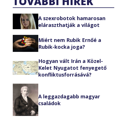
TOVÁBBI HÍREK
A szexrobotok hamarosan
eláraszthatják a világot
Miért nem Rubik Ernőé a
Rubik-kocka joga?
Hogyan vált Irán a Közel-
Kelet Nyugatot fenyegető
konfliktusforrásává?
A leggazdagabb magyar
családok