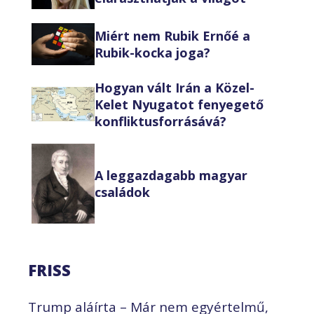
Miért nem Rubik Ernőé a
Rubik-kocka joga?
Hogyan vált Irán a Közel-
Kelet Nyugatot fenyegető
konfliktusforrásává?
A leggazdagabb magyar
családok
FRISS
Trump aláírta – Már nem egyértelmű,