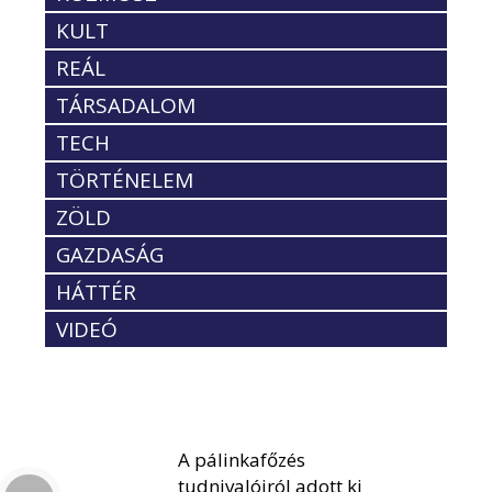
KULT
REÁL
TÁRSADALOM
TECH
TÖRTÉNELEM
ZÖLD
GAZDASÁG
HÁTTÉR
VIDEÓ
A pálinkafőzés
tudnivalóiról adott ki