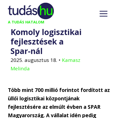
Kilépés
M
a
tartalomba
A TUDÁS HATALOM
Komoly logisztikai
fejlesztések a
Spar-nál
2025. augusztus 18.
•
Kamasz
Melinda
Több mint 700 millió forintot fordított az
üllői logisztikai központjának
fejlesztésére az elmúlt évben a SPAR
Magyarország. A vállalat idén pedig