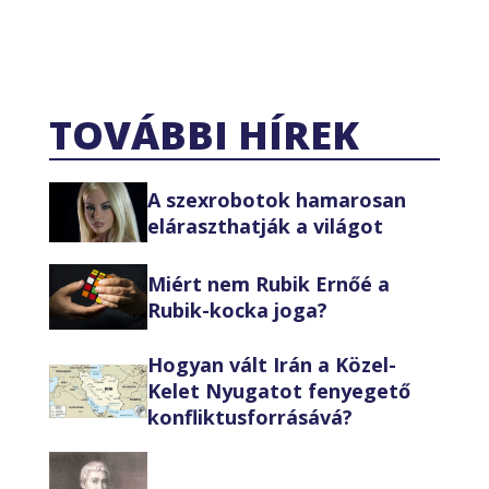
TOVÁBBI HÍREK
A szexrobotok hamarosan
eláraszthatják a világot
Miért nem Rubik Ernőé a
Rubik-kocka joga?
Hogyan vált Irán a Közel-
Kelet Nyugatot fenyegető
konfliktusforrásává?