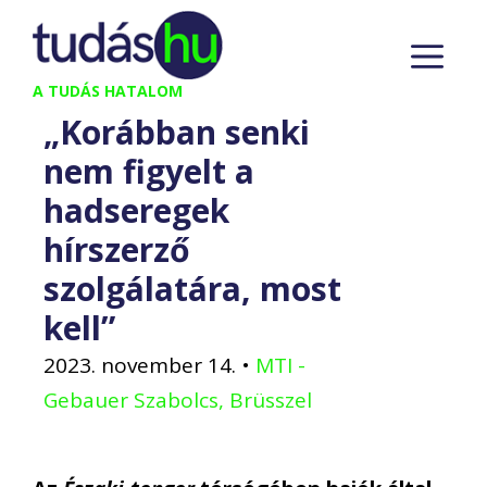
Kilépés
M
a
tartalomba
A TUDÁS HATALOM
„Korábban senki
nem figyelt a
hadseregek
hírszerző
szolgálatára, most
kell”
2023. november 14.
•
MTI -
Gebauer Szabolcs, Brüsszel