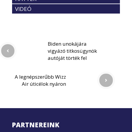
VIDEÓ
Biden unokájára
vigyázó titkosügynök
autóját törték fel
A legnépszerűbb Wizz
Air úticélok nyáron
PARTNEREINK