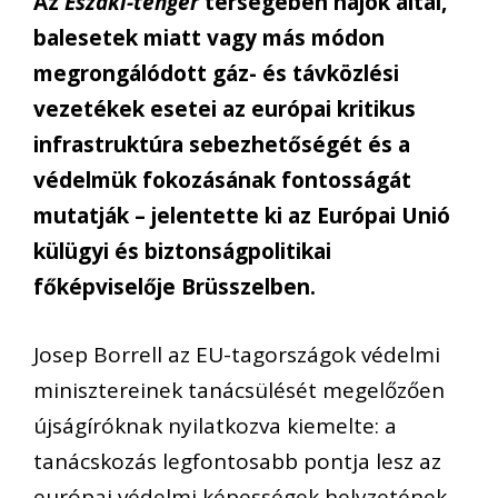
Az
Északi-tenger
térségében hajók által,
balesetek miatt vagy más módon
megrongálódott gáz- és távközlési
vezetékek esetei az európai kritikus
infrastruktúra sebezhetőségét és a
védelmük fokozásának fontosságát
mutatják – jelentette ki az Európai Unió
külügyi és biztonságpolitikai
főképviselője Brüsszelben.
Josep Borrell az EU-tagországok védelmi
minisztereinek tanácsülését megelőzően
újságíróknak nyilatkozva kiemelte: a
tanácskozás legfontosabb pontja lesz az
európai védelmi képességek helyzetének