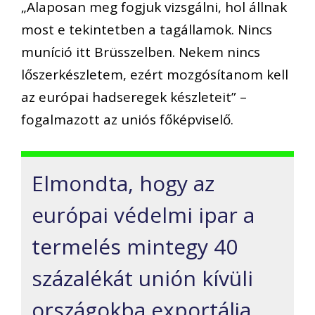
„Alaposan meg fogjuk vizsgálni, hol állnak
most e tekintetben a tagállamok. Nincs
muníció itt Brüsszelben. Nekem nincs
lőszerkészletem, ezért mozgósítanom kell
az európai hadseregek készleteit” –
fogalmazott az uniós főképviselő.
Elmondta, hogy az
európai védelmi ipar a
termelés mintegy 40
százalékát unión kívüli
országokba exportálja.