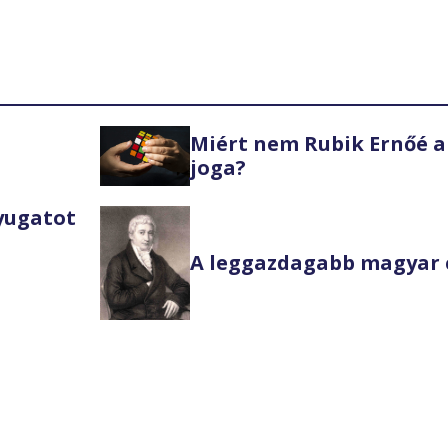
Miért nem Rubik Ernőé a
joga?
Nyugatot
A leggazdagabb magyar 