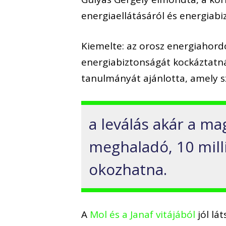
energiaellátásáról és energiabi
Kiemelte: az orosz energiahord
energiabiztonságát kockáztatná
tanulmányát ajánlotta, amely s
a leválás akár a ma
meghaladó, 10 mill
okozhatna.
A
Mol és a Janaf vitájából
jól lá