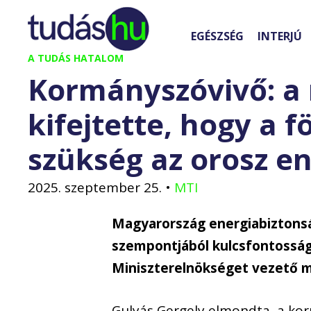
Kilépés
a
EGÉSZSÉG
INTERJÚ
tartalomba
A TUDÁS HATALOM
Kormányszóvivő: a 
kifejtette, hogy a f
szükség az orosz e
2025. szeptember 25.
•
MTI
Magyarország energiabiztons
szempontjából kulcsfontosság
Miniszterelnökséget vezető m
Gulyás Gergely elmondta, a kor