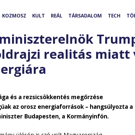
KOZMOSZ
KULT
REÁL
TÁRSADALOM
TECH
TÖ
miniszterelnök Trum
öldrajzi realitás miatt
nergiára
ága és a rezsicsökkentés megőrzése
úak az orosz energiaforrások – hangsúlyozta a
iniszter Budapesten, a Kormányinfón.
mány ülésén is szó volt Magyarország