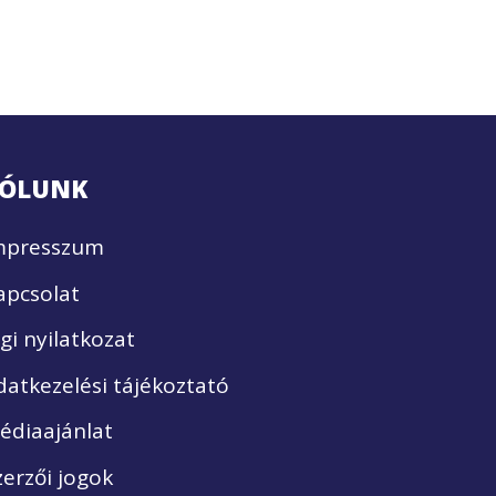
ÓLUNK
mpresszum
apcsolat
ogi nyilatkozat
datkezelési tájékoztató
édiaajánlat
zerzői jogok