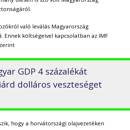
ztonságáról.
ozókról való leválás Magyarország
. Ennek költségeivel kapcsolatban az IMF
zerint
gyar GDP 4 százalékát
iárd dolláros veszteséget
tszik, hogy a horvátországi olajvezetéken