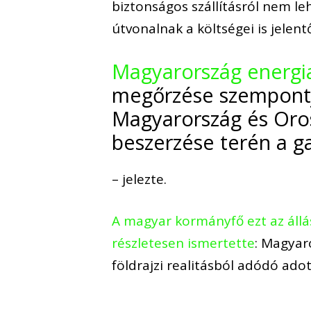
biztonságos szállításról nem le
útvonalnak a költségei is jelent
Magyarország energi
megőrzése szempontj
Magyarország és Oros
beszerzése terén a g
– jelezte.
A magyar kormányfő ezt az állá
részletesen ismertette
: Magyar
földrajzi realitásból adódó ado