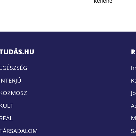
kellene
TUDÁS.HU
R
EGÉSZSÉG
I
INTERJÚ
K
KOZMOSZ
J
KULT
A
REÁL
M
TÁRSADALOM
S