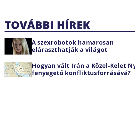
TOVÁBBI HÍREK
A szexrobotok hamarosan
eláraszthatják a világot
Hogyan vált Irán a Közel-Kelet 
fenyegető konfliktusforrásává?