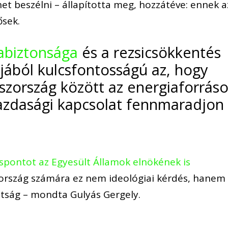
het beszélni – állapította meg, hozzátéve: ennek a
ősek.
abiztonsága
és a rezsicsökkentés
ából kulcsfontosságú az, hogy
zország között az energiaforrás
azdasági kapcsolat fennmaradjon
spontot az Egyesült Államok elnökének is
ország számára ez nem ideológiai kérdés, hanem
ttság – mondta Gulyás Gergely.