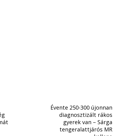
Évente 250-300 újonnan
ég
diagnosztizált rákos
mát
gyerek van – Sárga
tengeralattjárós MR