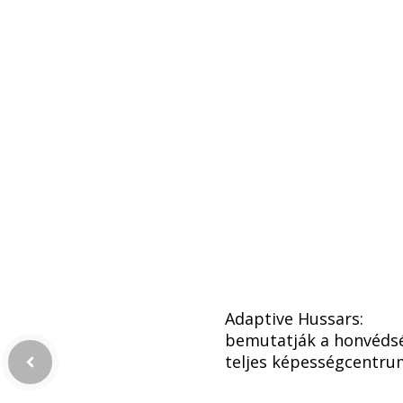
Adaptive Hussars:
bemutatják a honvéds
teljes képességcentru