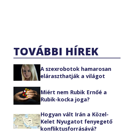
TOVÁBBI HÍREK
A szexrobotok hamarosan
eláraszthatják a világot
Miért nem Rubik Ernőé a
Rubik-kocka joga?
Hogyan vált Irán a Közel-
Kelet Nyugatot fenyegető
konfliktusforrásává?