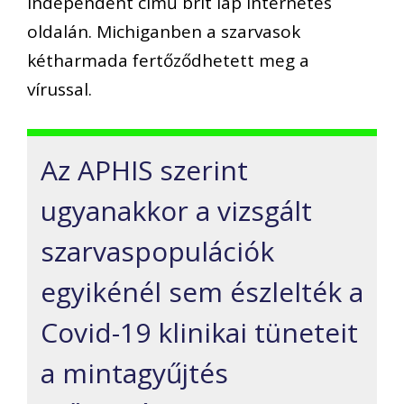
Independent című brit lap internetes
oldalán. Michiganben a szarvasok
kétharmada fertőződhetett meg a
vírussal.
Az APHIS szerint
ugyanakkor a vizsgált
szarvaspopulációk
egyikénél sem észlelték a
Covid-19 klinikai tüneteit
a mintagyűjtés