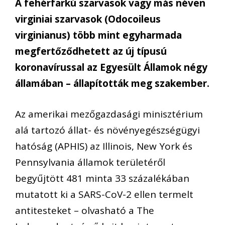
A fehérfarkú szarvasok vagy más néven
virginiai szarvasok (Odocoileus
virginianus) több mint egyharmada
megfertőződhetett az új típusú
koronavírussal az Egyesült Államok négy
államában – állapították meg szakember.
Az amerikai mezőgazdasági minisztérium
alá tartozó állat- és növényegészségügyi
hatóság (APHIS) az Illinois, New York és
Pennsylvania államok területéről
begyűjtött 481 minta 33 százalékában
mutatott ki a SARS-CoV-2 ellen termelt
antitesteket – olvasható a The