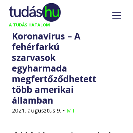
Kilépés
M
a
tartalomba
A TUDÁS HATALOM
Koronavírus – A
fehérfarkú
szarvasok
egyharmada
megfertőződhetett
több amerikai
államban
2021. augusztus 9.
•
MTI