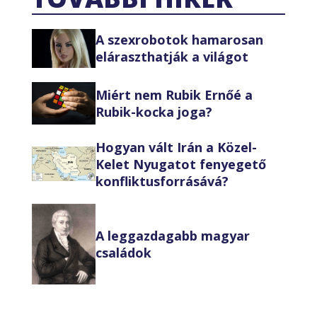
A szexrobotok hamarosan
eláraszthatják a világot
Miért nem Rubik Ernőé a
Rubik-kocka joga?
Hogyan vált Irán a Közel-
Kelet Nyugatot fenyegető
konfliktusforrásává?
A leggazdagabb magyar
családok