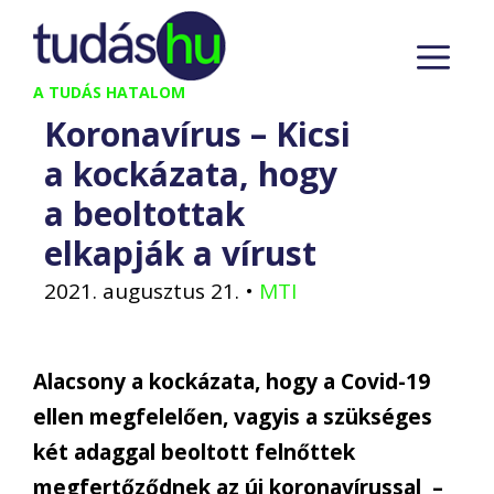
Kilépés
M
a
tartalomba
A TUDÁS HATALOM
Koronavírus – Kicsi
a kockázata, hogy
a beoltottak
elkapják a vírust
2021. augusztus 21.
•
MTI
Alacsony a kockázata, hogy a Covid-19
ellen megfelelően, vagyis a szükséges
két adaggal beoltott felnőttek
megfertőződnek az új koronavírussal –