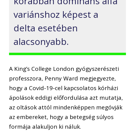
korábban domináns alfa
variánshoz képest a
delta esetében
alacsonyabb.
A King’s College London gyógyszerészeti
professzora, Penny Ward megjegyezte,
hogy a Covid-19-cel kapcsolatos kórházi
ápolások eddigi előfordulása azt mutatja,
az oltások attól mindenképpen megóvják
az embereket, hogy a betegség súlyos
formája alakuljon ki náluk.