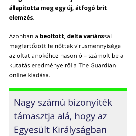
állapította meg egy új, átfogó brit
elemzés.
Azonban a
beoltott
,
delta variáns
sal
megfertőzött felnőttek vírusmennyisége
az oltatlanokéhoz hasonló – számolt be a
kutatás eredményeiről a The Guardian
online kiadása.
Nagy számú bizonyíték
támasztja alá, hogy az
Egyesült Királyságban