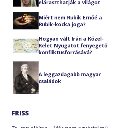
eláraszthatják a világot
Miért nem Rubik Ernőé a
Rubik-kocka joga?
Hogyan vált Irán a Közel-
Kelet Nyugatot fenyegető
konfliktusforrásává?
A leggazdagabb magyar
családok
FRISS