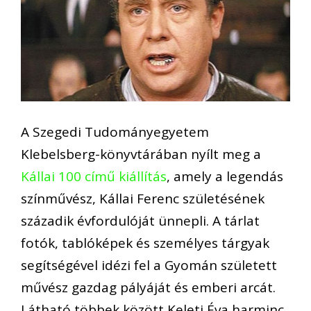
A Szegedi Tudományegyetem
Klebelsberg-könyvtárában nyílt meg a
Kállai 100 című kiállítás
, amely a legendás
színművész, Kállai Ferenc születésének
századik évfordulóját ünnepli. A tárlat
fotók, tablóképek és személyes tárgyak
segítségével idézi fel a Gyomán született
művész gazdag pályáját és emberi arcát.
Látható többek között Keleti Éva harminc