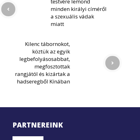
testvére lemond
minden királyi címéről
a szexuális vádak
miatt
Kilenc tábornokot,
köztük az egyik
legbefolyásosabbat,
megfosztottak
rangjától és kizártak a
hadseregből Kínában
PARTNEREINK