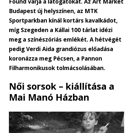
Found várja a látogatókat. Az Art Market
Budapest új helyszínen, az MTK
Sportparkban kínál kortárs kavalkádot,
míg Szegeden a Kállai 100 tárlat idézi
meg a színészóriás emlékét. A hétvégét
pedig Verdi Aida grandiózus előadása
koronázza meg Pécsen, a Pannon
Filharmonikusok tolmácsolásában.
Női sorsok – kiállítása a
Mai Manó Házban