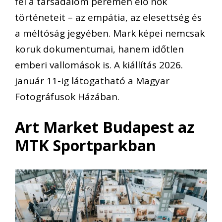
fel a társadalom peremén élő nők
történeteit – az empátia, az elesettség és
a méltóság jegyében. Mark képei nemcsak
koruk dokumentumai, hanem időtlen
emberi vallomások is. A kiállítás 2026.
január 11-ig látogatható a Magyar
Fotográfusok Házában.
Art Market Budapest az
MTK Sportparkban