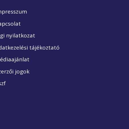
mpresszum
apcsolat
ogi nyilatkozat
datkezelési tájékoztató
édiaajánlat
zerzői jogok
szf