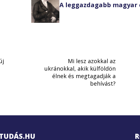
A leggazdagabb magyar 
új
Mi lesz azokkal az
ukránokkal, akik külföldön
élnek és megtagadják a
behívást?
TUDÁS.HU
R