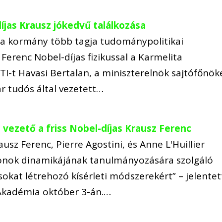
íjas Krausz jókedvű találkozása
 a kormány több tagja tudománypolitikai
Ferenc Nobel-díjas fizikussal a Karmelita
TI-t Havasi Bertalan, a miniszterelnök sajtófőnök
r tudós által vezetett…
 vezető a friss Nobel-díjas Krausz Ferenc
rausz Ferenc, Pierre Agostini, és Anne L'Huillier
ronok dinamikájának tanulmányozására szolgáló
at létrehozó kísérleti módszerekért” – jelentet
Akadémia október 3-án.…