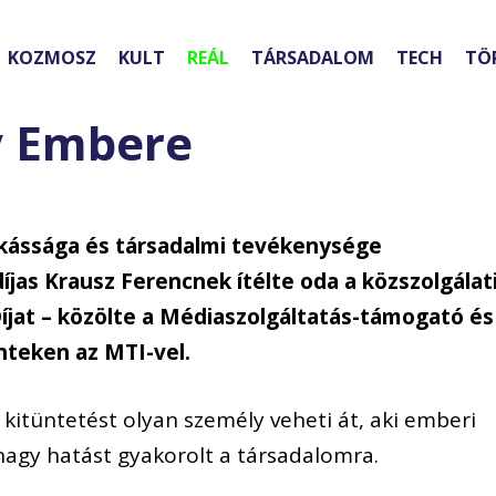
KOZMOSZ
KULT
REÁL
TÁRSADALOM
TECH
TÖ
v Embere
ássága és társadalmi tevékenysége
íjas Krausz Ferencnek ítélte oda a közszolgálat
íjat – közölte a Médiaszolgáltatás-támogató és
teken az MTI-vel.
t kitüntetést olyan személy veheti át, aki emberi
agy hatást gyakorolt a társadalomra.