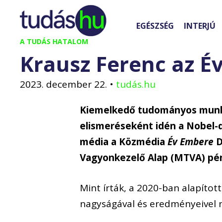
Kilépés
a
EGÉSZSÉG
INTERJÚ
tartalomba
A TUDÁS HATALOM
Krausz Ferenc az É
2023. december 22.
•
tudás.hu
Kiemelkedő tudományos munk
elismeréseként idén a Nobel-d
média a Közmédia
Év Embere
D
Vagyonkezelő Alap (MTVA) pén
Mint írták, a 2020-ban alapítot
nagyságával és eredményeivel n