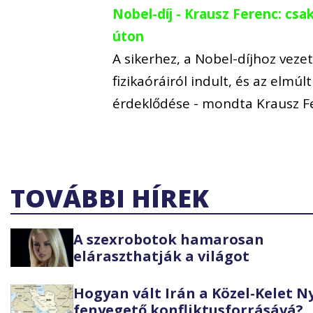
Nobel-díj - Krausz Ferenc: cs
úton
A sikerhez, a Nobel-díjhoz veze
fizikaóráiról indult, és az elmú
érdeklődése - mondta Krausz F
TOVÁBBI HÍREK
A szexrobotok hamarosan
eláraszthatják a világot
Hogyan vált Irán a Közel-Kelet 
fenyegető konfliktusforrásává?