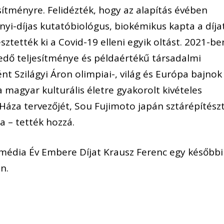
ítményre. Felidézték, hogy az alapítás évében
nyi-díjas kutatóbiológus, biokémikus kapta a díja
ztették ki a Covid-19 elleni egyik oltást. 2021-be
edő teljesítménye és példaértékű társadalmi
nt Szilágyi Áron olimpiai-, világ és Európa bajnok
 a magyar kulturális életre gyakorolt kivételes
áza tervezőjét, Sou Fujimoto japán sztárépítész
a – tették hozzá.
média Év Embere Díjat Krausz Ferenc egy későbbi
n.