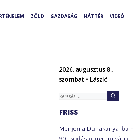
RTÉNELEM
ZÖLD
GAZDASÁG
HÁTTÉR
VIDEÓ
2026. augusztus 8.,
i
szombat • László
Keresés:
FRISS
Menjen a Dunakanyarba –
90 csodás program várja