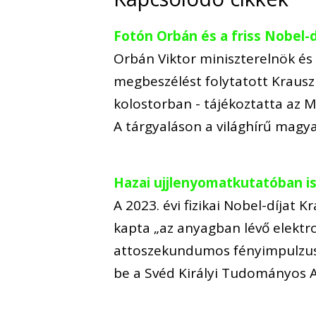
Fotón Orbán és a friss Nobel-d
Orbán Viktor miniszterelnök és
megbeszélést folytatott Krausz 
kolostorban - tájékoztatta az M
A tárgyaláson a világhírű magya
Hazai ujjlenyomatkutatóban is
A 2023. évi fizikai Nobel-díjat K
kapta „az anyagban lévő elekt
attoszekundumos fényimpulzusok
be a Svéd Királyi Tudományos 