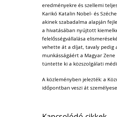
eredményekre és szellemi teljes
Karikó Katalin Nobel- és Széche
akinek szabadalma alapján fejles
a hivatásában nyújtott kiemelk
felelősségvállalása elismeréseké
vehette át a díjat, tavaly pedig
munkásságáért a Magyar Zene H
tüntette ki a közszolgálati médi
A közleményben jelezték: a Köz
időpontban veszi át személyese
Kapcsolódó cikkek