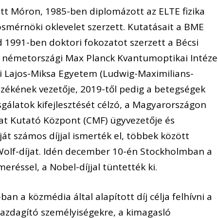
tt Móron, 1985-ben diplomázott az ELTE fizika
mérnöki oklevelet szerzett. Kutatásait a BME
d 1991-ben doktori fokozatot szerzett a Bécsi
 németországi Max Planck Kvantumoptikai Intéze
i Lajos-Miksa Egyetem (Ludwig-Maximilians-
anszékének vezetője, 2019-től pedig a betegségek
sgálatok kifejlesztését célzó, a Magyarországon
t Kutató Központ (CMF) ügyvezetője és
t számos díjjal ismerték el, többek között
a Wolf-díjat. Idén december 10-én Stockholmban a
éssel, a Nobel-díjjal tüntették ki.
n a közmédia által alapított díj célja felhívni a
gazdagító személyiségekre, a kimagasló