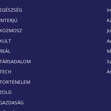
EGÉSZSÉG
I
INTERJÚ
K
KOZMOSZ
J
KULT
A
REÁL
M
TÁRSADALOM
S
TECH
Á
TÖRTÉNELEM
ZÖLD
GAZDASÁG