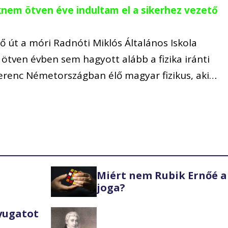
aknem ötven éve indultam el a sikerhez vezető
tő út a móri Radnóti Miklós Általános Iskola
lt ötven évben sem hagyott alább a fizika iránti
erenc Németországban élő magyar fizikus, aki…
Miért nem Rubik Ernőé a
joga?
Nyugatot