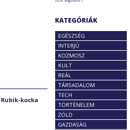
2026. augusztus 7.
KATEGÓRIÁK
EGÉSZSÉG
INTERJÚ
KOZMOSZ
KULT
REÁL
TÁRSADALOM
TECH
 Rubik-kocka
TÖRTÉNELEM
ZÖLD
GAZDASÁG