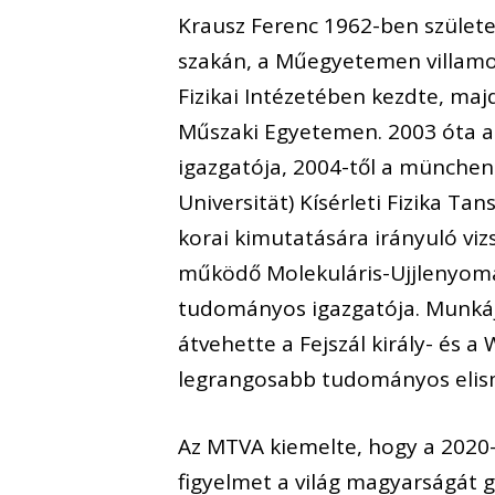
Krausz Ferenc 1962-ben születe
szakán, a Műegyetemen villamos
Fizikai Intézetében kezdte, maj
Műszaki Egyetemen. 2003 óta a
igazgatója, 2004-től a münchen
Universität) Kísérleti Fizika T
korai kimutatására irányuló viz
működő Molekuláris-Ujjlenyoma
tudományos igazgatója. Munkájá
átvehette a Fejszál király- és 
legrangosabb tudományos elismer
Az MTVA kiemelte, hogy a 2020-ba
figyelmet a világ magyarságát 