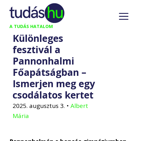
Kilépés
M
a
tartalomba
A TUDÁS HATALOM
Különleges
fesztivál a
Pannonhalmi
Főapátságban –
Ismerjen meg egy
csodálatos kertet
2025. augusztus 3.
•
Albert
Mária