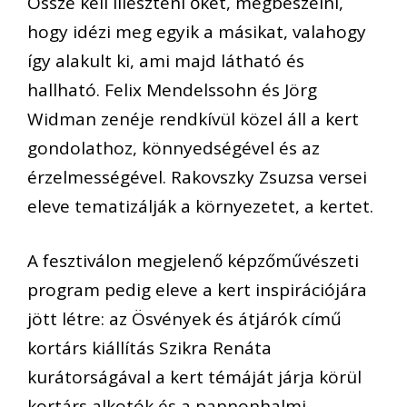
Össze kell illeszteni őket, megbeszélni,
hogy idézi meg egyik a másikat, valahogy
így alakult ki, ami majd látható és
hallható. Felix Mendelssohn és Jörg
Widman zenéje rendkívül közel áll a kert
gondolathoz, könnyedségével és az
érzelmességével. Rakovszky Zsuzsa versei
eleve tematizálják a környezetet, a kertet.
A fesztiválon megjelenő képzőművészeti
program pedig eleve a kert inspirációjára
jött létre: az Ösvények és átjárók című
kortárs kiállítás Szikra Renáta
kurátorságával a kert témáját járja körül
kortárs alkotók és a pannonhalmi