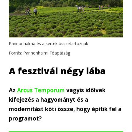
Pannonhalma és a kertek összetartoznak
Forrás: Pannonhalmi Főapátság
A fesztivál négy lába
Az
Arcus Temporum
vagyis időívek
kifejezés a hagyományt és a
modernitást köti össze, hogy építik fel a
programot?