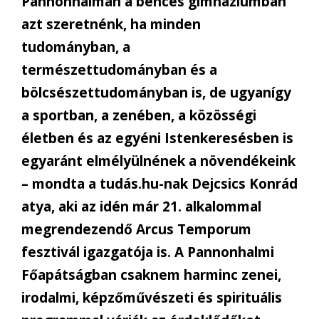
Pannonhalmán a bencés gimnáziumban
azt szeretnénk, ha minden
tudományban, a
természettudományban és a
bölcsészettudományban is, de ugyanígy
a sportban, a zenében, a közösségi
életben és az egyéni Istenkeresésben is
egyaránt elmélyülnének a növendékeink
– mondta a tudás.hu-nak Dejcsics Konrád
atya, aki az idén már 21. alkalommal
megrendezendő Arcus Temporum
fesztivál igazgatója is. A Pannonhalmi
Főapátságban csaknem harminc zenei,
irodalmi, képzőművészeti és spirituális