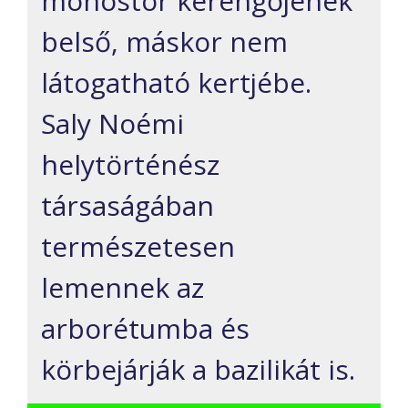
monostor kerengőjének
belső, máskor nem
látogatható kertjébe.
Saly Noémi
helytörténész
társaságában
természetesen
lemennek az
arborétumba és
körbejárják a bazilikát is.