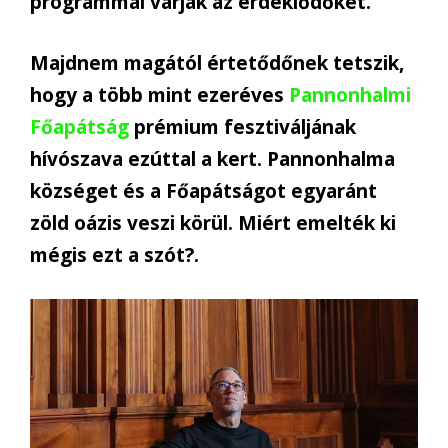
programmal várják az érdeklődőket.
Majdnem magától értetődőnek tetszik,
hogy a több mint ezeréves
Pannonhalmi
Főapátság
prémium fesztiváljának
hívószava ezúttal a kert. Pannonhalma
községet és a Főapátságot egyaránt
zöld oázis veszi körül. Miért emelték ki
mégis ezt a szót?.