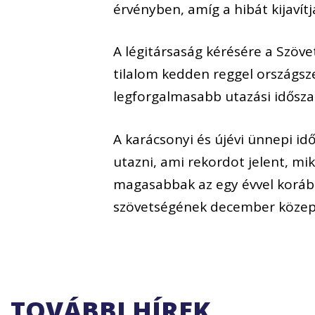
érvényben, amíg a hibát kijavítj
A légitársaság kérésére a Szöve
tilalom kedden reggel országsze
legforgalmasabb utazási idősz
A karácsonyi és újévi ünnepi id
utazni, ami rekordot jelent, mi
magasabbak az egy évvel korább
szövetségének december közepé
TOVÁBBI HÍREK