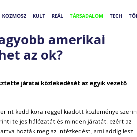
KOZMOSZ
KULT
REÁL
TÁRSADALOM
TECH
TÖ
gnagyobb amerikai
ehet az ok?
sztette járatai közlekedését az egyik vezető
szerint kedd kora reggel kiadott közleménye szerin
rinti teljes hálózatát és minden járatát, ezért az
tartva hozták meg az intézkedést, ami addig lesz