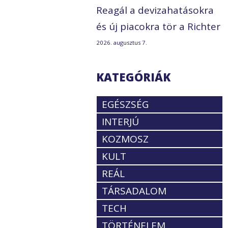
Reagál a devizahatásokra
és új piacokra tör a Richter
2026. augusztus 7.
KATEGÓRIÁK
EGÉSZSÉG
INTERJÚ
KOZMOSZ
KULT
REÁL
TÁRSADALOM
TECH
TÖRTÉNELEM