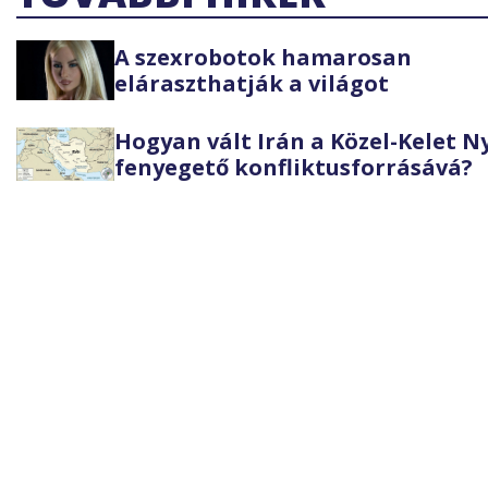
A szexrobotok hamarosan
eláraszthatják a világot
Hogyan vált Irán a Közel-Kelet 
fenyegető konfliktusforrásává?