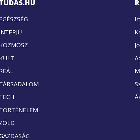
TUDÁS.HU
R
EGÉSZSÉG
I
INTERJÚ
K
KOZMOSZ
J
KULT
A
REÁL
M
TÁRSADALOM
S
TECH
Á
TÖRTÉNELEM
ZÖLD
GAZDASÁG