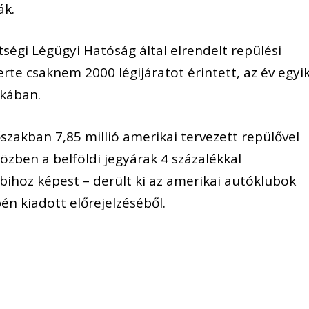
ák.
tségi Légügyi Hatóság által elrendelt repülési
rte csaknem 2000 légijáratot érintett, az év egyi
akában.
őszakban 7,85 millió amerikai tervezett repülővel
közben a belföldi jegyárak 4 százalékkal
ihoz képest – derült ki az amerikai autóklubok
n kiadott előrejelzéséből.