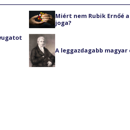
Miért nem Rubik Ernőé a
joga?
Nyugatot
A leggazdagabb magyar 