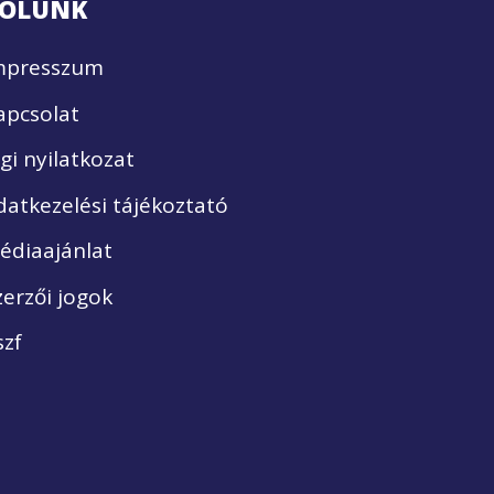
ÓLUNK
mpresszum
apcsolat
ogi nyilatkozat
datkezelési tájékoztató
édiaajánlat
zerzői jogok
szf