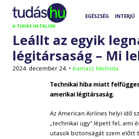
Kilépés
a
EGÉSZSÉG
INTERJÚ
tartalomba
A TUDÁS HATALOM
Leállt az egyik le
légitársaság – Mi l
2024. december 24.
•
Kamasz Melinda
Technikai hiba miatt felfügge
amerikai légitársaság.
Az American Airlines helyi idő 
„technikai ügy” lépett fel, ami é
utasok biztonságát szem előtt 