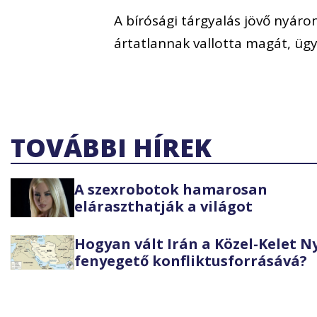
A bírósági tárgyalás jövő nyár
ártatlannak vallotta magát, ügy
TOVÁBBI HÍREK
A szexrobotok hamarosan
eláraszthatják a világot
Hogyan vált Irán a Közel-Kelet 
fenyegető konfliktusforrásává?