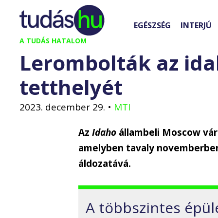
Kilépés
a
EGÉSZSÉG
INTERJÚ
tartalomba
A TUDÁS HATALOM
Lerombolták az ida
tetthelyét
2023. december 29.
•
MTI
Az
Idaho
állambeli Moscow vár
amelyben tavaly novemberben
áldozatává.
A többszintes épül