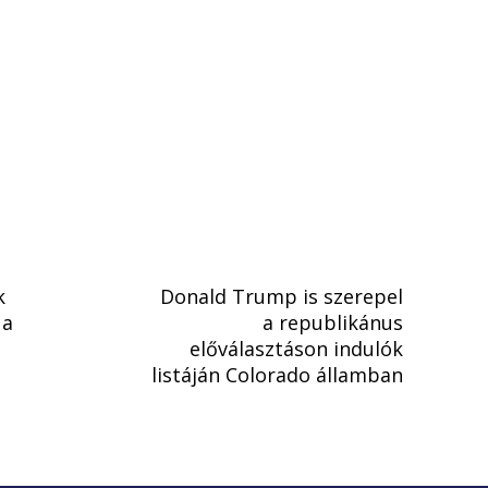
k
Donald Trump is szerepel
 a
a republikánus
előválasztáson indulók
listáján Colorado államban