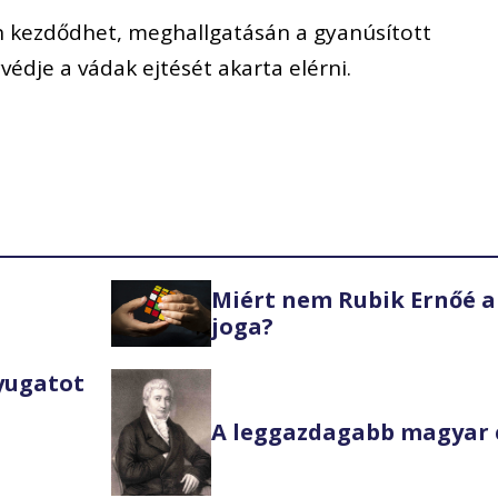
on kezdődhet, meghallgatásán a gyanúsított
védje a vádak ejtését akarta elérni.
Miért nem Rubik Ernőé a
joga?
Nyugatot
A leggazdagabb magyar 