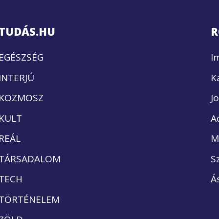
TUDÁS.HU
R
EGÉSZSÉG
I
INTERJÚ
K
KOZMOSZ
J
KULT
A
REÁL
M
TÁRSADALOM
S
TECH
Á
TÖRTÉNELEM