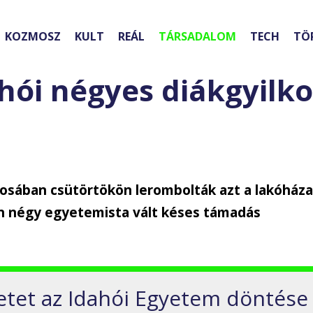
KOZMOSZ
KULT
REÁL
TÁRSADALOM
TECH
TÖ
hói négyes diákgyilk
osában csütörtökön lerombolták azt a lakóháza
 négy egyetemista vált késes támadás
etet az Idahói Egyetem döntése