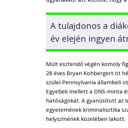
A tulajdonos a diá
év elején ingyen á
Múlt esztendő végén komoly fig
28 éves Bryan Kohbergert öt hé
szülei Pennsylvania állambeli o
Egyebek mellett a DNS-minta é
hatóságokat. A gyanúsított az
egyetemének kriminalisztika sza
helyszínének közelében lakott.