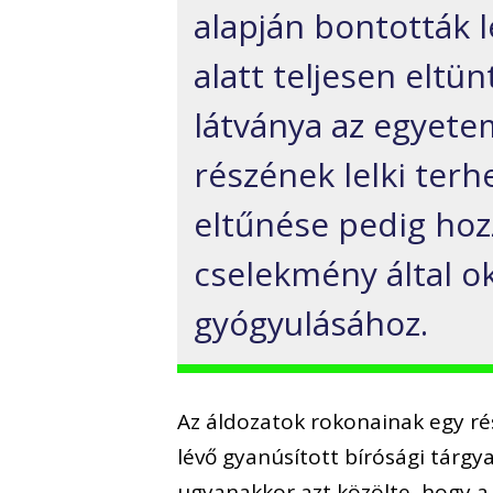
alapján bontották 
alatt teljesen eltü
látványa az egyetem
részének lelki terhe
eltűnése pedig hoz
cselekmény által ok
gyógyulásához.
Az áldozatok rokonainak egy rés
lévő gyanúsított bírósági tárgy
ugyanakkor azt közölte, hogy a