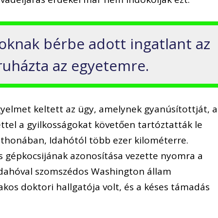
koknak bérbe adott ingatlant az
truházta az egyetemre.
yelmet keltett az ügy, amelynek gyanúsítottját, a
ttel a gyilkosságokat követően tartóztatták le
tthonában, Idahótól több ezer kilométerre.
s gépkocsijának azonosítása vezette nyomra a
 Idahóval szomszédos Washington állam
kos doktori hallgatója volt, és a késes támadás