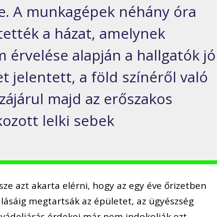
le. A munkagépek néhány óra
ntették a házat, amelynek
 érvelése alapján a hallgatók jó
t jelentett, a föld színéről való
zájárul majd az erőszakos
ozott lelki sebek
ze azt akarta elérni, hogy az egy éve őrizetben
alásáig megtartsák az épületet, az ügyészség
 vádeljárás érdekei már nem indokolják ezt.