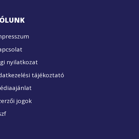
ÓLUNK
mpresszum
apcsolat
ogi nyilatkozat
datkezelési tájékoztató
édiaajánlat
zerzői jogok
szf