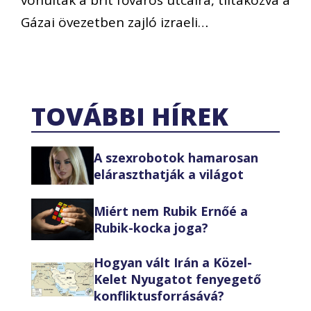
Gázai övezetben zajló izraeli…
TOVÁBBI HÍREK
A szexrobotok hamarosan
eláraszthatják a világot
Miért nem Rubik Ernőé a
Rubik-kocka joga?
Hogyan vált Irán a Közel-
Kelet Nyugatot fenyegető
konfliktusforrásává?