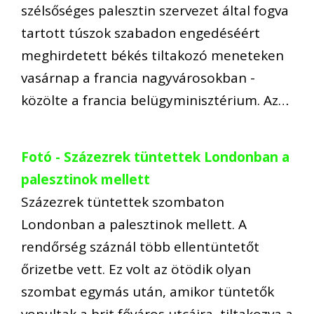
szélsőséges palesztin szervezet által fogva
tartott túszok szabadon engedéséért
meghirdetett békés tiltakozó meneteken
vasárnap a francia nagyvárosokban -
közölte a francia belügyminisztérium. Az…
Fotó - Százezrek tüntettek Londonban a
palesztinok mellett
Százezrek tüntettek szombaton
Londonban a palesztinok mellett. A
rendőrség száznál több ellentüntetőt
őrizetbe vett. Ez volt az ötödik olyan
szombat egymás után, amikor tüntetők
vonultak a brit főváros utcáira, tiltakozva a