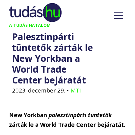
Kilépés
M
a
tartalomba
A TUDÁS HATALOM
Palesztinpárti
tüntetők zárták le
New Yorkban a
World Trade
Center bejáratát
2023. december 29.
•
MTI
New Yorkban
palesztinpárti tüntetők
zárták le a World Trade Center bejáratát.