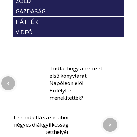
ZÖLD
GAZDASÁG
HÁTTÉR
VIDEÓ
Tudta, hogy a nemzet
első könyvtárát
Napóleon elől
Erdélybe
menekítették?
Lerombolták az idahói
négyes diákgyilkosság
tetthelyét