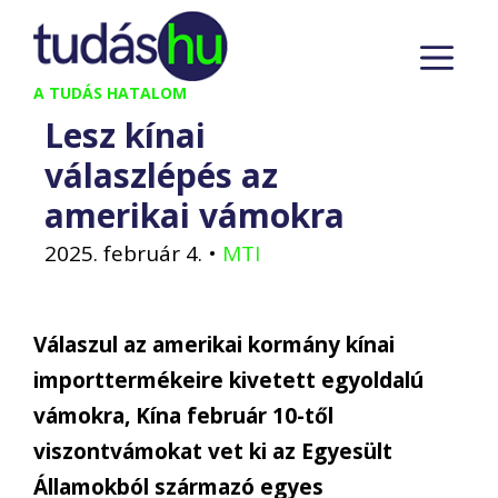
Kilépés
M
a
tartalomba
A TUDÁS HATALOM
Lesz kínai
válaszlépés az
amerikai vámokra
2025. február 4.
•
MTI
Válaszul az amerikai kormány kínai
importtermékeire kivetett egyoldalú
vámokra, Kína február 10-től
viszontvámokat vet ki az Egyesült
Államokból származó egyes