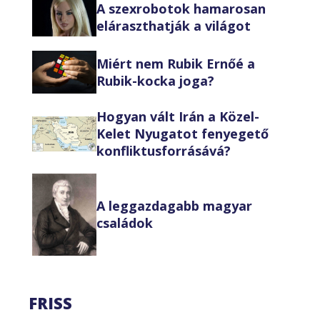
A szexrobotok hamarosan
eláraszthatják a világot
Miért nem Rubik Ernőé a
Rubik-kocka joga?
Hogyan vált Irán a Közel-
Kelet Nyugatot fenyegető
konfliktusforrásává?
A leggazdagabb magyar
családok
FRISS