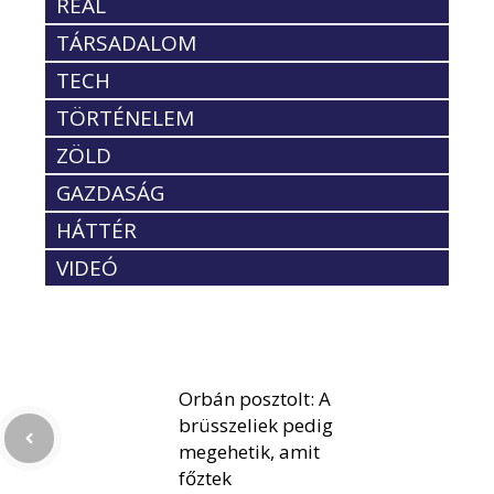
REÁL
TÁRSADALOM
TECH
TÖRTÉNELEM
ZÖLD
GAZDASÁG
HÁTTÉR
VIDEÓ
Orbán posztolt: A
brüsszeliek pedig
megehetik, amit
főztek