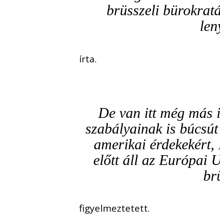
brüsszeli bürokrat
len
írta.
De van itt még más i
szabályainak is búcsút
amerikai érdekekért,
előtt áll az Európai
br
figyelmeztetett.