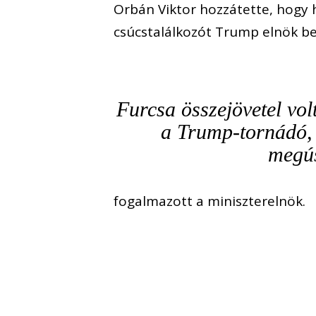
Orbán Viktor hozzátette, hogy 
csúcstalálkozót Trump elnök be
Furcsa összejövetel vol
a Trump-tornádó, 
megús
fogalmazott a miniszterelnök.