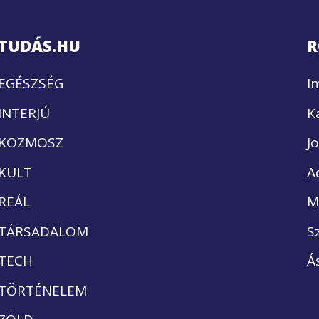
TUDÁS.HU
R
EGÉSZSÉG
I
INTERJÚ
K
KOZMOSZ
J
KULT
A
REÁL
M
TÁRSADALOM
S
TECH
Á
TÖRTÉNELEM