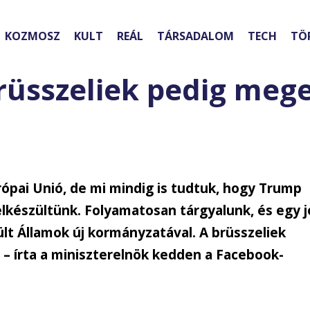
KOZMOSZ
KULT
REÁL
TÁRSADALOM
TECH
TÖ
rüsszeliek pedig mege
rópai Unió, de mi mindig is tudtuk, hogy Trump
felkészültünk. Folyamatosan tárgyalunk, és egy j
ült Államok új kormányzatával. A brüsszeliek
 – írta a miniszterelnök kedden a Facebook-