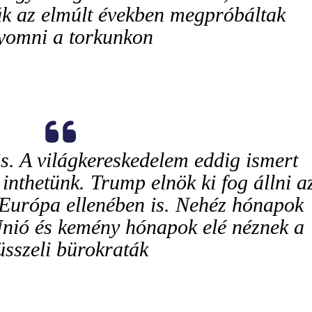
ák az elmúlt években megpróbáltak
yomni a torkunkon
s. A világkereskedelem eddig ismert
 inthetünk. Trump elnök ki fog állni a
 Európa ellenében is. Nehéz hónapok
 Unió és kemény hónapok elé néznek a
üsszeli bürokraták