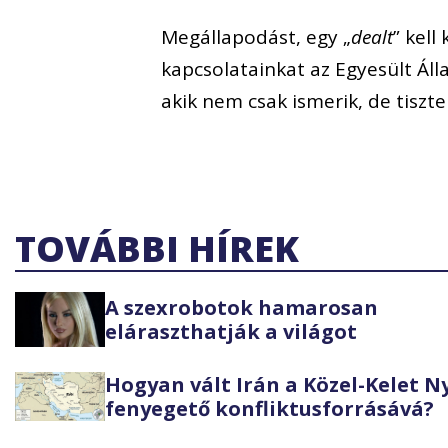
Megállapodást, egy „
dealt
” kell
kapcsolatainkat az Egyesült Áll
akik nem csak ismerik, de tiszt
TOVÁBBI HÍREK
A szexrobotok hamarosan
eláraszthatják a világot
Hogyan vált Irán a Közel-Kelet 
fenyegető konfliktusforrásává?