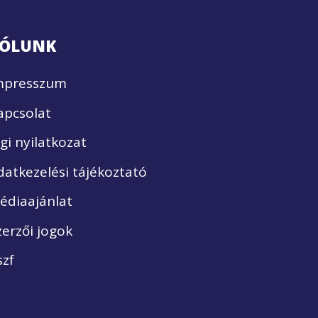
ÓLUNK
mpresszum
apcsolat
ogi nyilatkozat
datkezelési tájékoztató
édiaajánlat
zerzői jogok
szf