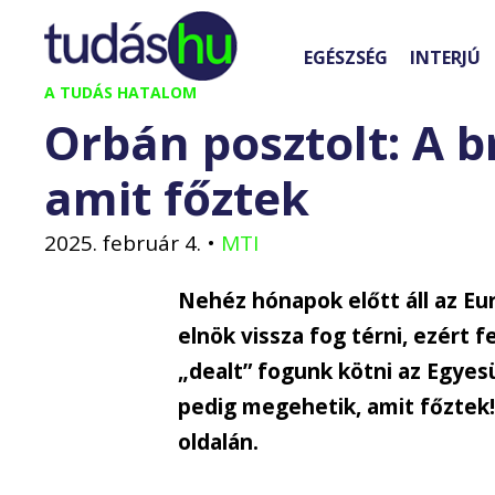
Kilépés
a
EGÉSZSÉG
INTERJÚ
tartalomba
A TUDÁS HATALOM
Orbán posztolt: A b
amit főztek
2025. február 4.
•
MTI
Nehéz hónapok előtt áll az Eu
elnök vissza fog térni, ezért 
„dealt” fogunk kötni az Egyes
pedig megehetik, amit főztek!
oldalán.