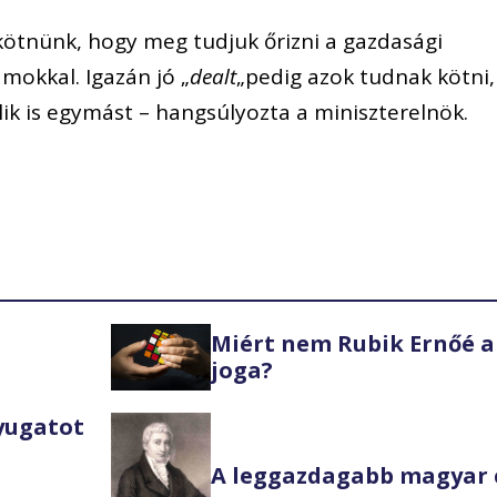
 kötnünk, hogy meg tudjuk őrizni a gazdasági
amokkal. Igazán jó „
dealt
„pedig azok tudnak kötni,
elik is egymást – hangsúlyozta a miniszterelnök.
Miért nem Rubik Ernőé a
joga?
Nyugatot
A leggazdagabb magyar 