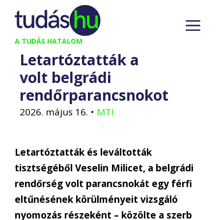
Kilépés
M
a
tartalomba
A TUDÁS HATALOM
Letartóztatták a
volt belgrádi
rendőrparancsnokot
2026. május 16.
•
MTI
Letartóztatták és leváltották
tisztségéből Veselin Milicet, a belgrádi
rendőrség volt parancsnokát egy férfi
eltűnésének körülményeit vizsgáló
nyomozás részeként – közölte a szerb