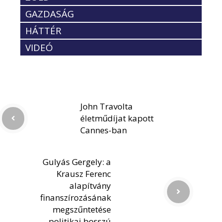
GAZDASÁG
HÁTTÉR
VIDEÓ
John Travolta
életműdíjat kapott
Cannes-ban
Gulyás Gergely: a
Krausz Ferenc
alapítvány
finanszírozásának
megszűntetése
politikai bosszú