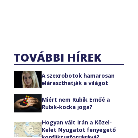
TOVÁBBI HÍREK
A szexrobotok hamarosan
eláraszthatják a világot
Miért nem Rubik Ernőé a
Rubik-kocka joga?
Hogyan vált Irán a Közel-
Kelet Nyugatot fenyegető
konfliktusforrásává?