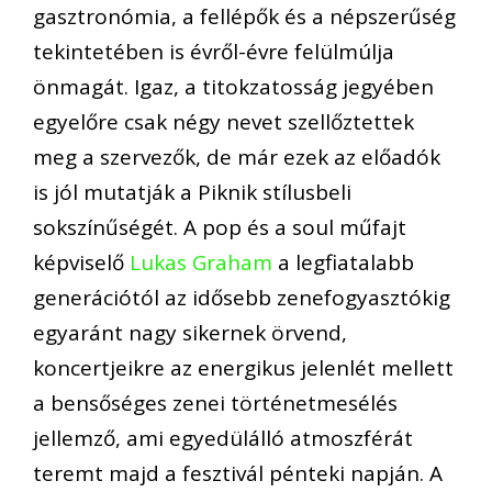
gasztronómia, a fellépők és a népszerűség
tekintetében is évről-évre felülmúlja
önmagát. Igaz, a titokzatosság jegyében
egyelőre csak négy nevet szellőztettek
meg a szervezők, de már ezek az előadók
is jól mutatják a Piknik stílusbeli
sokszínűségét. A pop és a soul műfajt
képviselő
Lukas Graham
a legfiatalabb
generációtól az idősebb zenefogyasztókig
egyaránt nagy sikernek örvend,
koncertjeikre az energikus jelenlét mellett
a bensőséges zenei történetmesélés
jellemző, ami egyedülálló atmoszférát
teremt majd a fesztivál pénteki napján. A