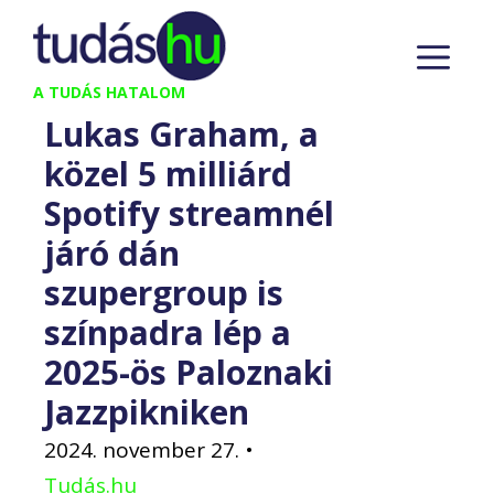
Kilépés
M
a
tartalomba
A TUDÁS HATALOM
Lukas Graham, a
közel 5 milliárd
Spotify streamnél
járó dán
szupergroup is
színpadra lép a
2025-ös Paloznaki
Jazzpikniken
2024. november 27.
•
Tudás.hu