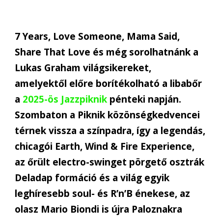
7 Years, Love Someone, Mama Said,
Share That Love és még sorolhatnánk a
Lukas Graham világsikereket,
amelyektől előre borítékolható a libabőr
a
2025-ös Jazzpiknik
pénteki napján.
Szombaton a Piknik közönségkedvencei
térnek vissza a színpadra, így a legendás,
chicagói Earth, Wind & Fire Experience,
az őrült electro-swinget pörgető osztrák
Deladap formáció és a világ egyik
leghíresebb soul- és R’n’B énekese, az
olasz Mario Biondi is újra Paloznakra