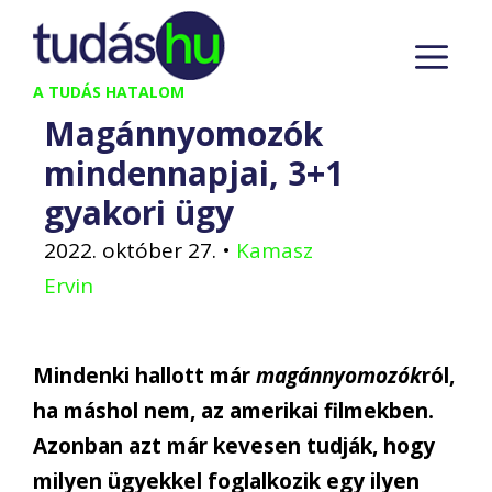
Kilépés
M
a
tartalomba
A TUDÁS HATALOM
Magánnyomozók
mindennapjai, 3+1
gyakori ügy
2022. október 27.
•
Kamasz
Ervin
Mindenki hallott már
magánnyomozók
ról,
ha máshol nem, az amerikai filmekben.
Azonban azt már kevesen tudják, hogy
milyen ügyekkel foglalkozik egy ilyen