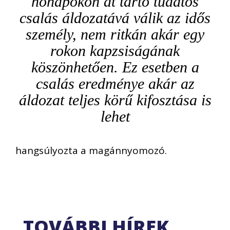
hónapokon át tartó tudatos
csalás áldozatává válik az idős
személy, nem ritkán akár egy
rokon kapzsiságának
köszönhetően. Ez esetben a
csalás eredménye akár az
áldozat teljes körű kifosztása is
lehet
hangsúlyozta a magánnyomozó.
TOVÁBBI HÍREK