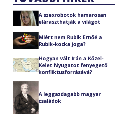
A szexrobotok hamarosan
eláraszthatják a világot
Miért nem Rubik Ernőé a
Rubik-kocka joga?
Hogyan vált Irán a Közel-
Kelet Nyugatot fenyegető
konfliktusforrásává?
A leggazdagabb magyar
családok