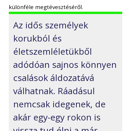
különféle megtévesztéséről.
Az idős személyek
korukból és
életszemléletükből
adódóan sajnos könnyen
csalások áldozatává
válhatnak. Ráadásul
nemcsak idegenek, de
akár egy-egy rokon is
vissza tud élni a már