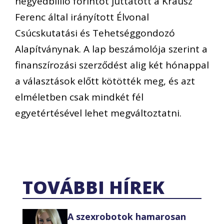
negyedbillió forintot juttatott a Krausz
Ferenc által irányított Élvonal
Csúcskutatási és Tehetséggondozó
Alapítványnak. A lap beszámolója szerint a
finanszírozási szerződést alig két hónappal
a választások előtt kötötték meg, és azt
elméletben csak mindkét fél
egyetértésével lehet megváltoztatni.
TOVÁBBI HÍREK
A szexrobotok hamarosan