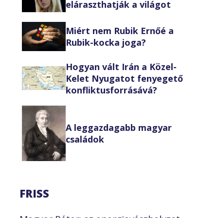
eláraszthatják a világot
Miért nem Rubik Ernőé a
Rubik-kocka joga?
Hogyan vált Irán a Közel-
Kelet Nyugatot fenyegető
konfliktusforrásává?
A leggazdagabb magyar
családok
FRISS