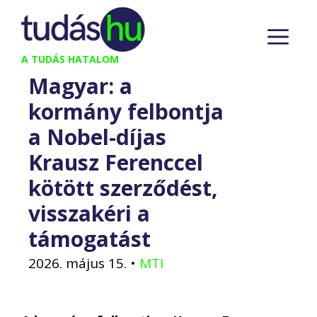
Kilépés
M
a
tartalomba
A TUDÁS HATALOM
Magyar: a
kormány felbontja
a Nobel-díjas
Krausz Ferenccel
kötött szerződést,
visszakéri a
támogatást
2026. május 15.
•
MTI