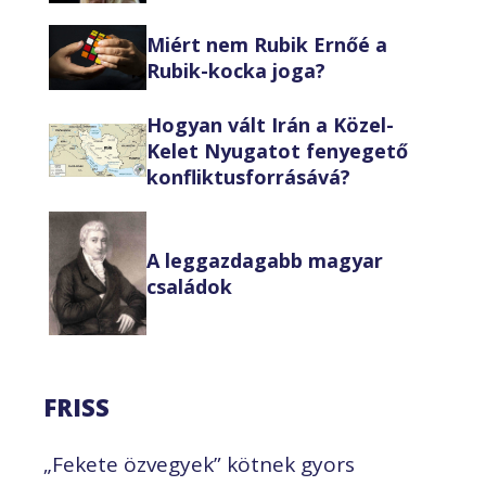
Miért nem Rubik Ernőé a
Rubik-kocka joga?
Hogyan vált Irán a Közel-
Kelet Nyugatot fenyegető
konfliktusforrásává?
A leggazdagabb magyar
családok
FRISS
„Fekete özvegyek” kötnek gyors