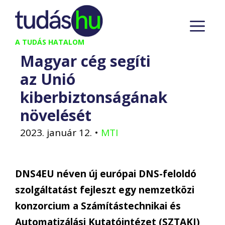
Kilépés
M
a
tartalomba
A TUDÁS HATALOM
Magyar cég segíti
az Unió
kiberbiztonságának
növelését
2023. január 12.
•
MTI
DNS4EU néven új európai DNS-feloldó
szolgáltatást fejleszt egy nemzetközi
konzorcium a Számítástechnikai és
Automatizálási Kutatóintézet (SZTAKI)