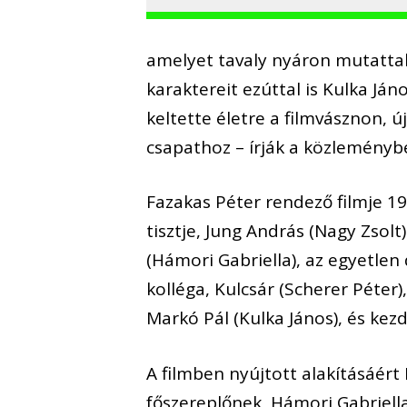
amelyet tavaly nyáron mutattak
karaktereit ezúttal is Kulka Ján
keltette életre a filmvásznon, ú
csapathoz – írják a közleményb
Fazakas Péter rendező filmje 1
tisztje, Jung András (Nagy Zsolt
(Hámori Gabriella), az egyetlen
kolléga, Kulcsár (Scherer Péter
Markó Pál (Kulka János), és kez
A filmben nyújtott alakításáért
főszereplőnek, Hámori Gabriell