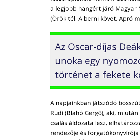
a legjobb hangért járó Magyar
(Örök tél, A berni követ, Apró m
Az Oscar-díjas Deák
unoka egy nyomozós
történet a fekete 
A napjainkban játszódó bosszútö
Rudi (Blahó Gergő), aki, miután
csalás áldozata lesz, elhatároz
rendezője és forgatókönyvírója 