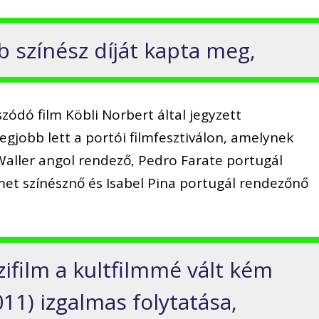
b színész díját kapta meg,
zódó film Köbli Norbert által jegyzett
egjobb lett a portói filmfesztiválon, amelynek
Waller angol rendező, Pedro Farate portugál
et színésznő és Isabel Pina portugál rendezőnő
ifilm a kultfilmmé vált kém
2011) izgalmas folytatása,