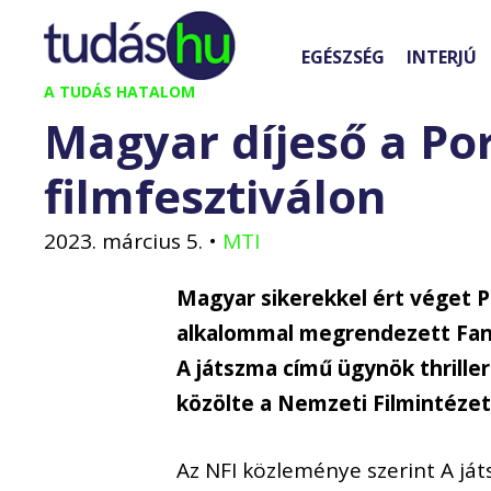
Kilépés
a
EGÉSZSÉG
INTERJÚ
tartalomba
A TUDÁS HATALOM
Magyar díjeső a Po
filmfesztiválon
2023. március 5.
•
MTI
Magyar sikerekkel ért véget 
alkalommal megrendezett Fantas
A játszma című ügynök thriller
közölte a Nemzeti Filmintézet
Az NFI közleménye szerint A já