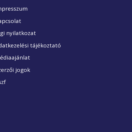
mpresszum
apcsolat
ogi nyilatkozat
datkezelési tájékoztató
édiaajánlat
zerzői jogok
szf