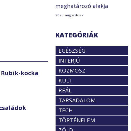
meghatározó alakja
2026. augusztus 7.
KATEGÓRIÁK
EGÉSZSÉG
INTERJÚ
KOZMOSZ
 Rubik-kocka
KULT
REÁL
TÁRSADALOM
családok
TECH
TÖRTÉNELEM
ZÖLD