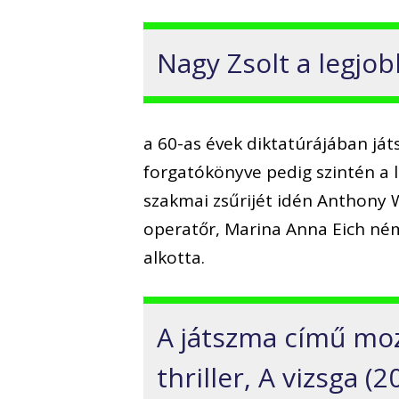
Nagy Zsolt a legjob
a 60-as évek diktatúrájában játs
forgatókönyve pedig szintén a l
szakmai zsűrijét idén Anthony 
operatőr, Marina Anna Eich ném
alkotta.
A játszma című moz
thriller, A vizsga (