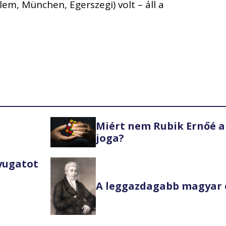
em, München, Egerszegi) volt – áll a
Miért nem Rubik Ernőé a
joga?
Nyugatot
A leggazdagabb magyar 