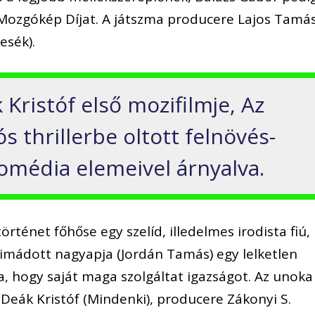
 Mozgókép Díjat. A játszma producere Lajos Tamá
esék).
 Kristóf első mozifilmje, Az
 thrillerbe oltott felnövés-
komédia elemeivel árnyalva.
rténet főhőse egy szelíd, illedelmes irodista fiú,
 imádott nagyapja (Jordán Tamás) egy lelketlen
za, hogy saját maga szolgáltat igazságot. Az unoka
Deák Kristóf (Mindenki), producere Zákonyi S.