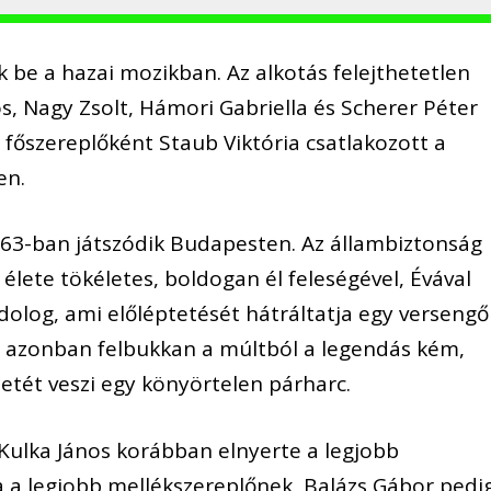
 be a hazai mozikban. Az alkotás felejthetetlen
os, Nagy Zsolt, Hámori Gabriella és Scherer Péter
j főszereplőként Staub Viktória csatlakozott a
en.
963-ban játszódik Budapesten. Az állambiztonság
) élete tökéletes, boldogan él feleségével, Évával
 dolog, ami előléptetését hátráltatja egy versengő
), azonban felbukkan a múltból a legendás kém,
detét veszi egy könyörtelen párharc.
 Kulka János korábban elnyerte a legjobb
a a legjobb mellékszereplőnek, Balázs Gábor pedi