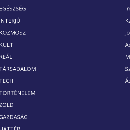
EGÉSZSÉG
I
INTERJÚ
K
KOZMOSZ
J
KULT
A
REÁL
M
TÁRSADALOM
S
TECH
Á
TÖRTÉNELEM
ZÖLD
GAZDASÁG
HÁTTÉR