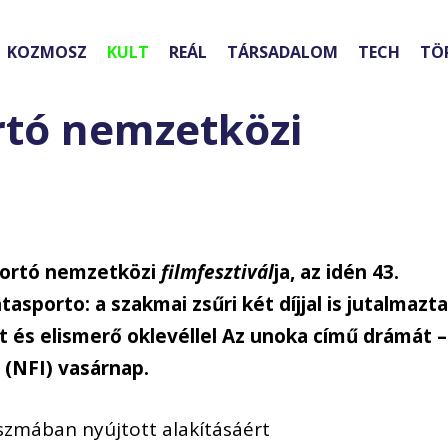
KOZMOSZ
KULT
REÁL
TÁRSADALOM
TECH
TÖ
rtó nemzetközi
Portó nemzetközi
filmfesztivál
ja, az idén 43.
porto: a szakmai zsűri két díjjal is jutalmazt
t és elismerő oklevéllel Az unoka című drámát –
 (NFI) vasárnap.
tszmában nyújtott alakításáért