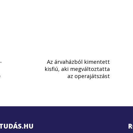
-
Az árvaházból kimentett
kisfiú, aki megváltoztatta
e
az operajátszást
TUDÁS.HU
R