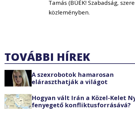
Tamás (BÚÉK! Szabadság, szerel
közleményben.
TOVÁBBI HÍREK
A szexrobotok hamarosan
eláraszthatják a világot
Hogyan vált Irán a Közel-Kelet 
fenyegető konfliktusforrásává?