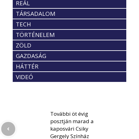
REÁL
TÁRSADALOM
TECH
TÖRTÉNELEM
ZÖLD
GAZDASÁG
HÁTTÉR
VIDEÓ
További öt évig
posztján marad a
kaposvári Csiky
Gergely Színház