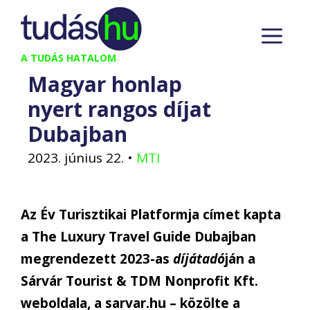
Kilépés
M
a
tartalomba
A TUDÁS HATALOM
Magyar honlap
nyert rangos díjat
Dubajban
2023. június 22.
•
MTI
Az Év Turisztikai Platformja címet kapta
a The Luxury Travel Guide Dubajban
megrendezett 2023-as
díjátadó
ján a
Sárvár Tourist & TDM Nonprofit Kft.
weboldala, a sarvar.hu – közölte a