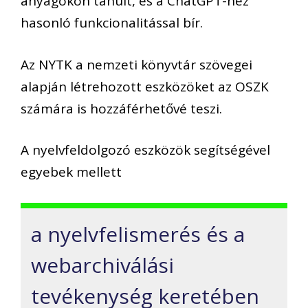
anyagokon tanult, és a ChatGPT-hez
hasonló funkcionalitással bír.
Az NYTK a nemzeti könyvtár szövegei
alapján létrehozott eszközöket az OSZK
számára is hozzáférhetővé teszi.
A nyelvfeldolgozó eszközök segítségével
egyebek mellett
a nyelvfelismerés és a
webarchiválási
tevékenység keretében