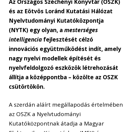
Az Országos Széchényi Könyvtár (OSZK)
és az Eötvös Loránd Kutatási Hálózat
Nyelvtudományi Kutatóközpontja
(NYTK) egy olyan, a
mesterséges
intelligencia
fejlesztését célzó
innovációs együttműködést indít, amely
nagy nyelvi modellek építését és
nyelvfeldolgozó eszközök létrehozását
állítja a középpontba – közölte az OSZK
csütörtökön.
A szerdán aláírt megállapodás értelmében
az OSZK a Nyelvtudományi
Kutatóközpontnak átadja a Magyar