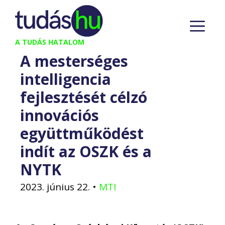
Kilépés
M
a
tartalomba
A TUDÁS HATALOM
A mesterséges
intelligencia
fejlesztését célzó
innovációs
együttműködést
indít az OSZK és a
NYTK
2023. június 22.
•
MTI